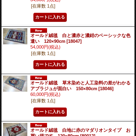
[在庫数 1点]
オールド絨毯 白と濃赤と濃紺のベーシックな色
遣い 120×90cm
[18047]
54,000円
(税込)
[在庫数 1点]
オールド絨毯 草木染めと人工染料の差がわかる
アブラジュが面白い 150×80cm
[18046]
60,000円
(税込)
[在庫数 1点]
オールド絨毯 白地に赤のマダリオンタイプ お
買い得です 120×80cm
[80012]