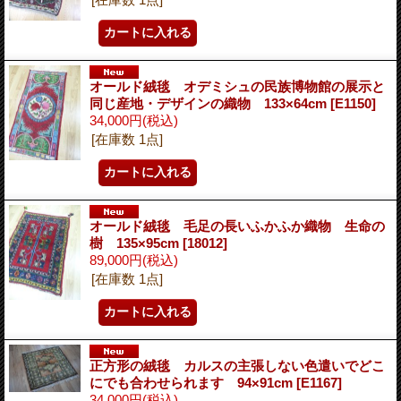
オールド絨毯 オデミシュの民族博物館の展示と
同じ産地・デザインの織物 133×64cm
[E1150]
34,000円
(税込)
[在庫数 1点]
オールド絨毯 毛足の長いふかふか織物 生命の
樹 135×95cm
[18012]
89,000円
(税込)
[在庫数 1点]
正方形の絨毯 カルスの主張しない色遣いでどこ
にでも合わせられます 94×91cm
[E1167]
34,000円
(税込)