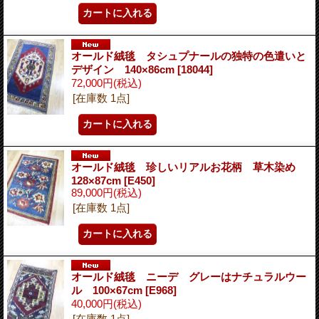
オールド絨毯 タシュプナールの独特の色遣いと
デザイン 140×86cm
[18044]
72,000円
(税込)
[在庫数 1点]
オールド絨毯 珍しいリアルお花柄 草木染め
128×87cm
[E450]
89,000円
(税込)
[在庫数 1点]
オールド絨毯 ニーデ グレーはナチュラルウー
ル 100×67cm
[E968]
40,000円
(税込)
[在庫数 1点]