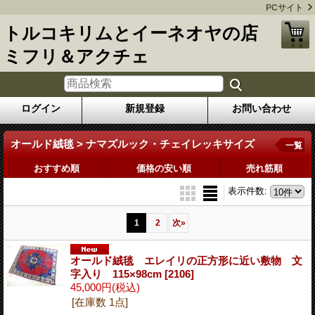
PCサイト
トルコキリムとイーネオヤの店
ミフリ＆アクチェ
ログイン
新規登録
お問い合わせ
オールド絨毯 > ナマズルック・チェイレッキサイズ
一覧
おすすめ順
価格の安い順
売れ筋順
表示件数
:
1
2
次
»
オールド絨毯 エレイリの正方形に近い敷物 文
字入り 115×98cm
[2106]
45,000円
(税込)
[在庫数 1点]