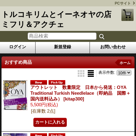
PCサイト
トルコキリムとイーネオヤの店
ミフリ＆アクチェ
ログイン
新規登録
お問い合わせ
おすすめ商品
ホーム
表示件数
:
アウトレット 数量限定 日本から発送：OYA
Traditional Turkish Needlelace（即納品 国際＋
国内送料込み）
[kitap300]
5,500円
(税込)
[在庫数 2点]