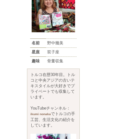
名前
野中幾美
星座
双子座
趣味
骨董収集
トルコ在歴30年目。トル
コと中央アジアの古いテ
キスタイルが大好きでプ
ライベートでも収集して
います。
YouTubeチャンネル：
でトルコの手
ikumi nonaka
工芸、生活文化の紹介を
しています。