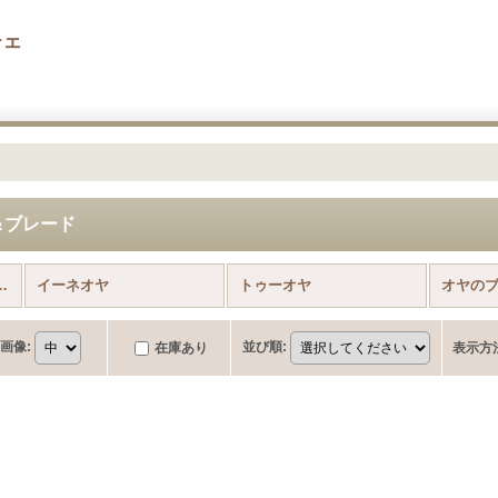
チェ
＆ブレード
ツ＆ブレード (全商品)
イーネオヤ
トゥーオヤ
オヤの
画像
:
並び順
:
在庫あり
表示方