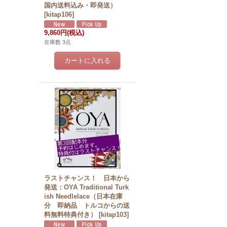
国内送料込み・即発送）
[
kitap106
]
9,860円
(税込)
在庫数 3点
ラストチャンス！ 日本から
発送：OYA Traditional Turk
ish Needlelace（日本在庫
分 即納品 トルコからの送
料無料特典付き）
[
kitap103
]