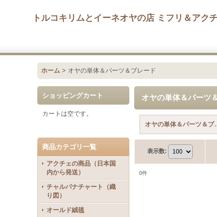
トルコキリムとイーネオヤの店 ミフリ＆アク
ホーム
>
オヤの単体＆パーツ＆ブレード
ショッピングカート
オヤの単体＆パーツ
カートは空です。
オヤの単体＆パー
商品カテゴリ一覧
表示数
:
アクチェの商品（日本国
内から発送）
0
件
チャルパナチャート（織
り図）
オールド絨毯