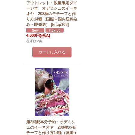
アウトレット：数量限定ダメ
ージ本 オデミシュのイーネ
オヤ 208種のモチーフと作
り方14種（国際＋国内送料込
み・即発送）
[
kitap108
]
4,000円
(税込)
在庫数 2点
第2回配本分予約：オデミシ
ュのイーネオヤ 208種のモ
チーフと作り方14種（国際＋