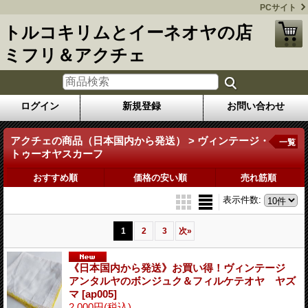
PCサイト
トルコキリムとイーネオヤの店
ミフリ＆アクチェ
ログイン
新規登録
お問い合わせ
アクチェの商品（日本国内から発送） > ヴィンテージ・
一覧
トゥーオヤスカーフ
おすすめ順
価格の安い順
売れ筋順
表示件数
:
1
2
3
次
»
《日本国内から発送》お買い得！ヴィンテージ
アンタルヤのボンジュク＆フィルケテオヤ ヤズ
マ
[ap005]
2,000円
(税込)