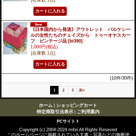
《日本国内から発送》アウトレット バルケシー
ルの女性たちのチェイズから トゥーオヤスカー
フ ビンテージ品
[bt390]
1,000円
(税込)
[在庫数 1点]
(10件/30件)
1
2
3
次
»
ホーム
|
ショッピングカート
特定商取引法表示
|
ご利用案内
PCサイト
Copyright (c) 2004-2024 mihri All Rights Reseved
このホームページに掲載されている文書・写真などの無断使