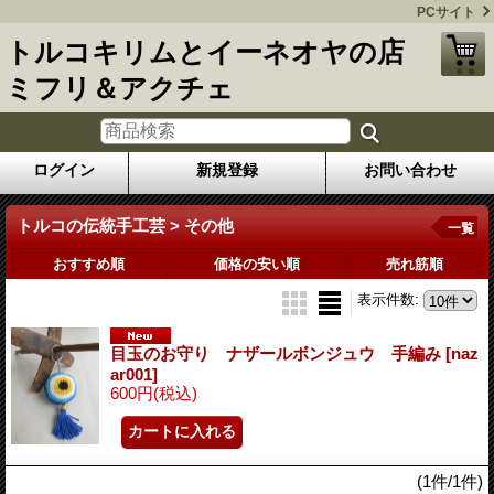
PCサイト
トルコキリムとイーネオヤの店
ミフリ＆アクチェ
ログイン
新規登録
お問い合わせ
トルコの伝統手工芸 > その他
一覧
おすすめ順
価格の安い順
売れ筋順
表示件数
:
目玉のお守り ナザールボンジュウ 手編み
[naz
ar001]
600円
(税込)
(1件/1件)