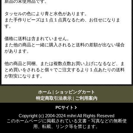
新品の未使用品です。
タッセルの色により青と水色があります。
また手作りビーズは１点１点異なるため、お任せになりま
す。
価格に送料は含まれていません。
また他の商品と一緒に購入されると送料の差額が出ない場合
があります。
他の商品と同梱、または複数点数お買い上げになるなど、ま
とめ買いをされると個々でご注文するより１点あたりの送料
が割安になります。
ホーム
|
ショッピングカート
特定商取引法表示
|
ご利用案内
PCサイト
Copyright (c) 2004-2024 mihri All Rights Reseved
このホームページに掲載されている文書・写真などの無断使
用、転載、リンク等を禁じます。