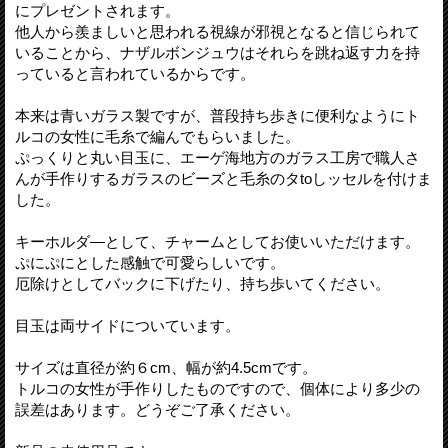
にプレゼントされます。
他人から羨ましいと思われる視線が邪視となると信じられて
いることから、ナザルボンジュウはそれらを跳ね返す力を持
っていると言われているからです。
本来は青いガラス製ですが、普段持ち歩きに便利なようにト
ルコの女性に毛糸で編んでもらいました。
ぷっくりと丸い目玉に、エーゲ海地方のガラス工房で職人さ
んが手作りするガラスのビーズと毛糸のタtoしッセルを付けま
した。
キーホルダ―として、チャームとしてお使いいただけます。
ぷにぷにとした感触で可愛らしいです。
厄除けとしてバックに下げたり、持ち歩いてください。
目玉は両サイドについています。
サイズは直径が約６cm、幅が約4.5cmです。
トルコの女性が手作りしたものですので、個体により多少の
誤差はあります。どうぞご了承ください。