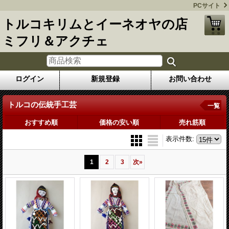
PCサイト
トルコキリムとイーネオヤの店
ミフリ＆アクチェ
ログイン
新規登録
お問い合わせ
トルコの伝統手工芸
一覧
おすすめ順
価格の安い順
売れ筋順
表示件数
:
1
2
3
次
»