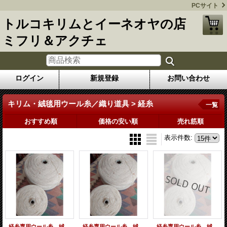
PCサイト
トルコキリムとイーネオヤの店
ミフリ＆アクチェ
ログイン
新規登録
お問い合わせ
キリム・絨毯用ウール糸／織り道具 > 経糸
一覧
おすすめ順
価格の安い順
売れ筋順
表示件数
:
経糸専用ウール糸 絨毯用 キリム用 重量約2015g
経糸専用ウール糸 絨毯用 キリム用 1メートルから必要なだけメートル売り
経糸専用ウール糸 絨毯用 キリム用 重量約2065g