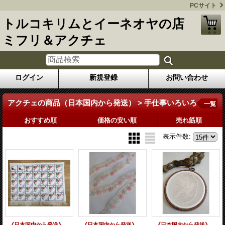
PCサイト
トルコキリムとイーネオヤの店
ミフリ＆アクチェ
ログイン
新規登録
お問い合わせ
アクチェの商品（日本国内から発送） > 手仕事いろいろ
一覧
おすすめ順
価格の安い順
売れ筋順
表示件数
:
《日本国内から発送》エタミン刺繍のヴィンテージクロス 176×130cm
《日本国内から発送》ヴィンテージ ベイダーのナマズルック 平面のメキッキオヤのブレード
《日本国内から発送》アンテップ刺繍 小鳥