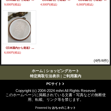
9,000円
(税込)
4,500円
(税込)
6,000円
(税込)
《日本国内から発送》アンテップ刺繍 葡萄
6,000円
(税込)
(4件/4件)
ホーム
|
ショッピングカート
特定商取引法表示
|
ご利用案内
PCサイト
Copyright (c) 2004-2024 mihri All Rights Reseved
このホームページに掲載されている文書・写真などの無断使
用、転載、リンク等を禁じます。
Powered by
おちゃのこネット