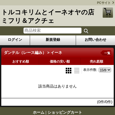
PCサイト
トルコキリムとイーネオヤの店
ミフリ＆アクチェ
ログイン
新規登録
お問い合わせ
ダンテル（レース編み） > イーネ
一覧
おすすめ順
価格の安い順
売れ筋順
表示件数
:
該当商品はありません
(0件/0件)
ホーム
|
ショッピングカート