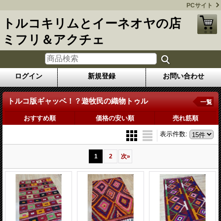
PCサイト
トルコキリムとイーネオヤの店
ミフリ＆アクチェ
ログイン
新規登録
お問い合わせ
トルコ版ギャッベ！？遊牧民の織物トゥル
一覧
おすすめ順
価格の安い順
売れ筋順
表示件数
:
1
2
次
»