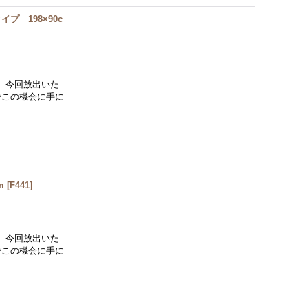
 198×90c
、今回放出いた
でこの機会に手に
m
[
F441
]
、今回放出いた
でこの機会に手に