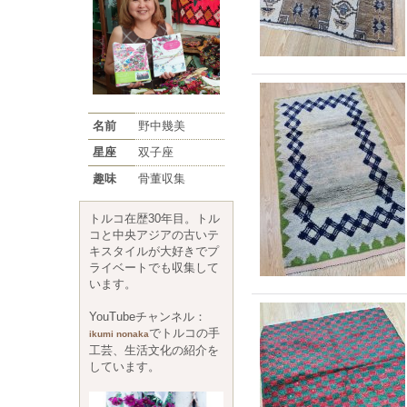
名前
野中幾美
星座
双子座
趣味
骨董収集
トルコ在歴30年目。トル
コと中央アジアの古いテ
キスタイルが大好きでプ
ライベートでも収集して
います。
YouTubeチャンネル：
でトルコの手
ikumi nonaka
工芸、生活文化の紹介を
しています。