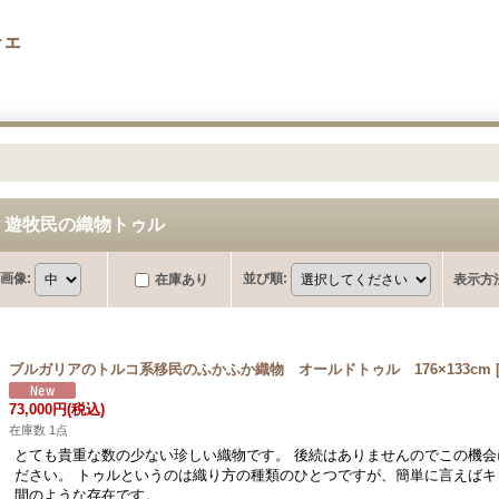
チェ
？遊牧民の織物トゥル
画像
:
並び順
:
在庫あり
表示方
ブルガリアのトルコ系移民のふかふか織物 オールドトゥル 176×133cm
73,000円
(税込)
在庫数 1点
とても貴重な数の少ない珍しい織物です。 後続はありませんのでこの機会
ださい。 トゥルというのは織り方の種類のひとつですが、簡単に言えばキ
間のような存在です。 …