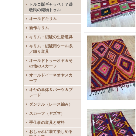
トルコ版ギャッベ！？遊
牧民の織物トゥル
オールドキリム
新作キリム
キリム・絨毯の生活道具
キリム・絨毯用ウール糸
／織り道具
オールドトゥーオヤ＆そ
の他のスカーフ
オールドイーネオヤスカ
ーフ
オヤの単体＆パーツ＆ブ
レード
ダンテル（レース編み）
スカーフ（ヤズマ）
手仕事の道具と材料
おしゃれに着て楽しめる