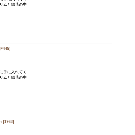
リムと絨毯の中
[
F445
]
に手に入れてく
リムと絨毯の中
m
[
1763
]