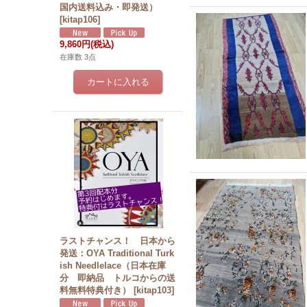
国内送料込み・即発送）
[
kitap106
]
9,860円
(税込)
在庫数 3点
ラストチャンス！ 日本から
発送：OYA Traditional Turk
ish Needlelace（日本在庫
分 即納品 トルコからの送
料無料特典付き）
[
kitap103
]