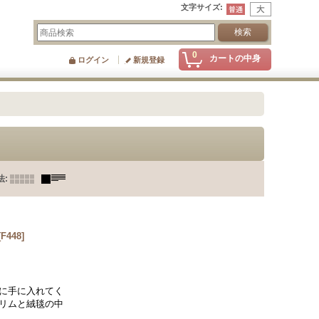
文字サイズ
:
0
カートの中身
ログイン
新規登録
法
:
[
F448
]
に手に入れてく
リムと絨毯の中