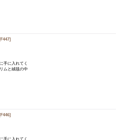
[
F447
]
に手に入れてく
リムと絨毯の中
[
F446
]
に手に入れてく