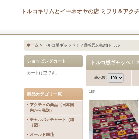
トルコキリムとイーネオヤの店 ミフリ＆アク
ホーム
>
トルコ版ギャッベ！？遊牧民の織物トゥル
ショッピングカート
トルコ版ギャッベ！
カートは空です。
表示数
:
18
件
商品カテゴリ一覧
アクチェの商品（日本国
内から発送）
チャルパナチャート（織
り図）
オールド絨毯