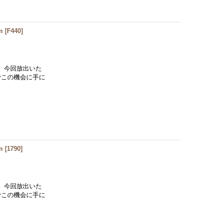
m
[
F440
]
、今回放出いた
でこの機会に手に
m
[
1790
]
、今回放出いた
でこの機会に手に