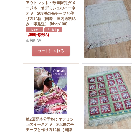
アウトレット：数量限定ダメ
ージ本 オデミシュのイーネ
オヤ 208種のモチーフと作
り方14種（国際＋国内送料込
み・即発送）
[
kitap108
]
4,000円
(税込)
在庫数 2点
第2回配本分予約：オデミシ
ュのイーネオヤ 208種のモ
チーフと作り方14種（国際＋