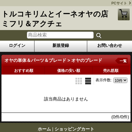
PCサイト
トルコキリムとイーネオヤの店
ミフリ＆アクチェ
ログイン
新規登録
お問い合わせ
オヤの単体＆パーツ＆ブレード > オヤのブレード
一覧
おすすめ順
価格の安い順
売れ筋順
表示件数
:
該当商品はありません
(0件/0件)
ホーム
|
ショッピングカート