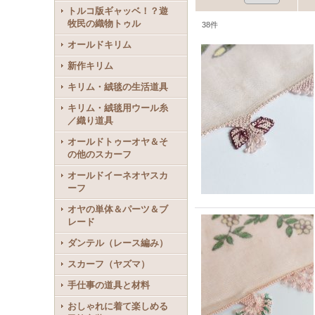
トルコ版ギャッベ！？遊
牧民の織物トゥル
38
件
オールドキリム
新作キリム
キリム・絨毯の生活道具
キリム・絨毯用ウール糸
／織り道具
オールドトゥーオヤ＆そ
の他のスカーフ
オールドイーネオヤスカ
ーフ
オヤの単体＆パーツ＆ブ
レード
ダンテル（レース編み）
スカーフ（ヤズマ）
手仕事の道具と材料
おしゃれに着て楽しめる