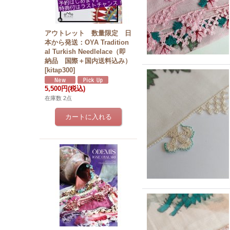
アウトレット 数量限定 日
本から発送：OYA Tradition
al Turkish Needlelace（即
納品 国際＋国内送料込み）
[
kitap300
]
5,500円
(税込)
在庫数 2点