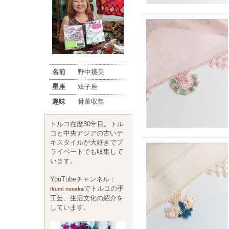
名前
野中幾美
星座
双子座
趣味
骨董収集
トルコ在歴30年目。トル
コと中央アジアの古いテ
キスタイルが大好きでプ
ライベートでも収集して
います。
YouTubeチャンネル：
でトルコの手
ikumi nonaka
工芸、生活文化の紹介を
しています。