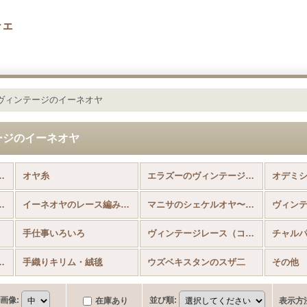
チェ
ヴィンテージのイーネオヤ
ージのイーネオヤ
国内から発送） (全商品)
オヤ糸
エラズーのヴィンテージのイーネオヤ
ヴィンテージ・イーネオヤ
イーネオヤのレース編み（シルク）
マニサのシェケルオヤ〜イーネからトゥーへの移行期
手仕事いろいろ
ヴィンテージレース（コットン）
チャル
編みルームシューズ）
手織りキリム・絨毯
ウズベキスタンのスザ二
その他
画像
:
並び順
:
在庫あり
表示方