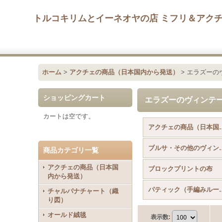
トルコキリムとイーネオヤの店 ミフリ＆アク
ホーム
>
アクチェの商品（日本国内から発送）
>
エラズーの
ショッピングカート
エラズーのヴィンテ
カートは空です。
アクチェの商品（日本
ブルサ・その他の
商品カテゴリ一覧
アクチェの商品（日本国
ブロックプリントの布
内から発送）
パティック（手
チャルパナチャート（織
り図）
オールド絨毯
表示数
: