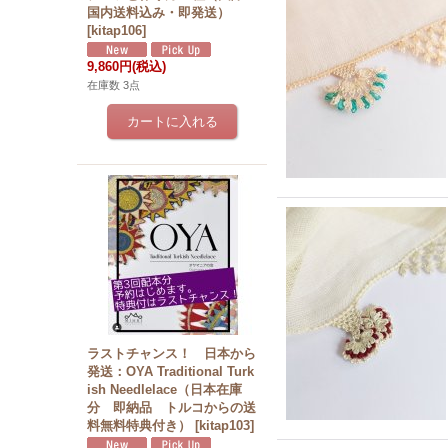
国内送料込み・即発送）
[
kitap106
]
9,860円
(税込)
在庫数 3点
ラストチャンス！ 日本から
発送：OYA Traditional Turk
ish Needlelace（日本在庫
分 即納品 トルコからの送
料無料特典付き）
[
kitap103
]