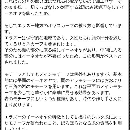
これは布の耳の部分はほつれる心配がないので加工せず、そ
のまま残し、切りっぱなしの対面する2辺のみ縁処理をしてイ
ーネオヤを飾ったため。
そしてエラズー地方のオヤスカーフの被り方も影響していま
す。
エラズーは保守的な地域であり、女性たちは顔の部分を残し
てぐるりとスカーフを巻き付けます。
そのため顔の部分に来る縁にイーネオヤがあり、中側に入る
部分にはイーネオヤが不要だったため、この形態がベストと
されました。
モチーフとしてもメインモチーフは例外もありますが、基本
的には平面のイーネオヤで、間のアラモチーフにはおおぶり
な三角の岩のモチーフを用います。これは平面のメインモチ
ーフを少しでも華やかに豪華に見せる効果があります。
岩のモチーフにもいくつか種類があり、時代や作り手さんに
より変ります。
エラズーのイーネオヤの特徴として甘撚りのシルク糸にあっ
たモチーフが使われたこと、ほろほろとなる糸の質感を利用
しています。