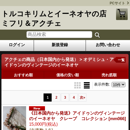
PCサイト
トルコキリムとイーネオヤの店
ミフリ＆アクチェ
ログイン
新規登録
お問い合わせ
アクチェの商品（日本国内から発送） > オデミシュ・ア
一覧
イドゥンのヴィンテージのイーネオヤ
おすすめ順
価格の安い順
売れ筋順
表示件数
:
1
2
3
4
次
»
《日本国内から発送》アイドゥンのヴィンテージ
のイーネオヤ クレープ コレクション
[mm066]
15,000円
(税込)