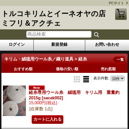
PCサイト
トルコキリムとイーネオヤの店
ミフリ＆アクチェ
ログイン
新規登録
お問い合わせ
キリム・絨毯用ウール糸／織り道具 > 経糸
一覧
おすすめ順
価格の安い順
売れ筋順
表示件数
:
経糸専用ウール糸 絨毯用 キリム用 重量約
2015g
[sacak002]
15,000円
(税込)
[在庫数 1点]