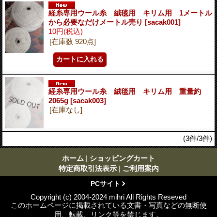
経糸専用ウール糸 絨毯用 キリム用 1メートル
から必要なだけメートル売り
[sacak001]
10円
(税込)
[在庫数 920点]
経糸専用ウール糸 絨毯用 キリム用 重量約
2065g
[sacak003]
[在庫なし]
(3件/3件)
ホーム
|
ショッピングカート
特定商取引法表示
|
ご利用案内
PCサイト
Copyright (c) 2004-2024 mihri All Rights Reseved
このホームページに掲載されている文書・写真などの無断使
用、転載、リンク等を禁じます。