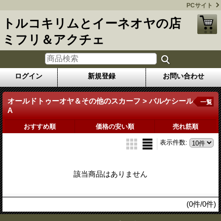
PCサイト
トルコキリムとイーネオヤの店
ミフリ＆アクチェ
ログイン
新規登録
お問い合わせ
オールドトゥーオヤ＆その他のスカーフ > バルケシール
一覧
A
おすすめ順
価格の安い順
売れ筋順
表示件数
:
該当商品はありません
(0件/0件)