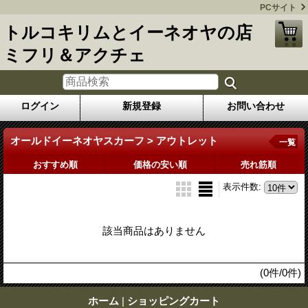
PCサイト
トルコキリムとイーネオヤの店
ミフリ＆アクチェ
ログイン
新規登録
お問い合わせ
オールドイーネオヤスカーフ > アウトレット
一覧
おすすめ順
価格の安い順
売れ筋順
表示件数
:
該当商品はありません
(0件/0件)
ホーム
|
ショッピングカート