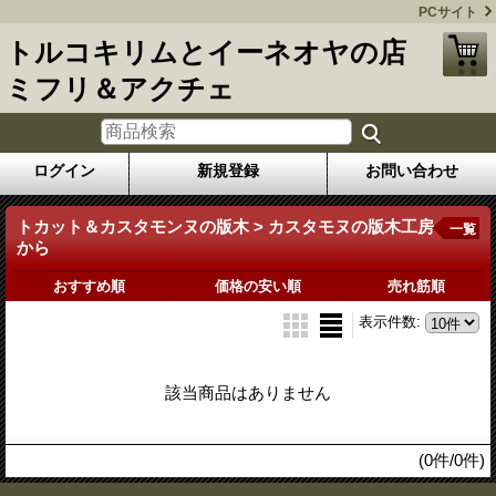
PCサイト
トルコキリムとイーネオヤの店
ミフリ＆アクチェ
ログイン
新規登録
お問い合わせ
トカット＆カスタモンヌの版木 > カスタモヌの版木工房
一覧
から
おすすめ順
価格の安い順
売れ筋順
表示件数
:
該当商品はありません
(0件/0件)