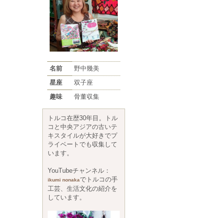
名前
野中幾美
星座
双子座
趣味
骨董収集
トルコ在歴30年目。トル
コと中央アジアの古いテ
キスタイルが大好きでプ
ライベートでも収集して
います。
YouTubeチャンネル：
でトルコの手
ikumi nonaka
工芸、生活文化の紹介を
しています。