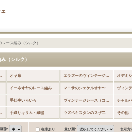
チェ
のレース編み（シルク）
編み（シルク）
国内から発送） (全商品)
オヤ糸
エラズーのヴィンテージのイーネオヤ
ヴィンテージ・イーネオヤ
イーネオヤのレース編み（シルク）
マニサのシェケルオヤ〜イーネからトゥーへの移行期
手仕事いろいろ
ヴィンテージレース（コットン）
チャル
編みルームシューズ）
手織りキリム・絨毯
ウズベキスタンのスザ二
その他
画像
:
並び順
:
在庫あり
表示方