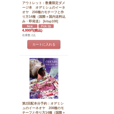
アウトレット：数量限定ダメ
ージ本 オデミシュのイーネ
オヤ 208種のモチーフと作
り方14種（国際＋国内送料込
み・即発送）
[
kitap108
]
4,000円
(税込)
在庫数 2点
第2回配本分予約：オデミシ
ュのイーネオヤ 208種のモ
チーフと作り方14種（国際＋