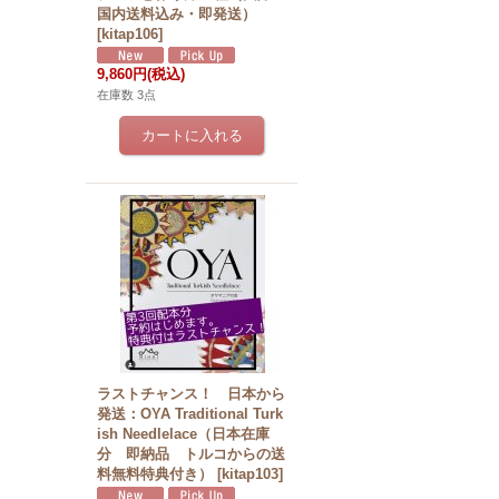
国内送料込み・即発送）
[
kitap106
]
9,860円
(税込)
在庫数 3点
ラストチャンス！ 日本から
発送：OYA Traditional Turk
ish Needlelace（日本在庫
分 即納品 トルコからの送
料無料特典付き）
[
kitap103
]