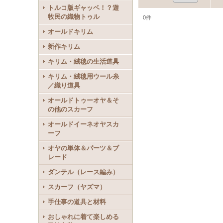
トルコ版ギャッベ！？遊
牧民の織物トゥル
0
件
オールドキリム
新作キリム
キリム・絨毯の生活道具
キリム・絨毯用ウール糸
／織り道具
オールドトゥーオヤ＆そ
の他のスカーフ
オールドイーネオヤスカ
ーフ
オヤの単体＆パーツ＆ブ
レード
ダンテル（レース編み）
スカーフ（ヤズマ）
手仕事の道具と材料
おしゃれに着て楽しめる