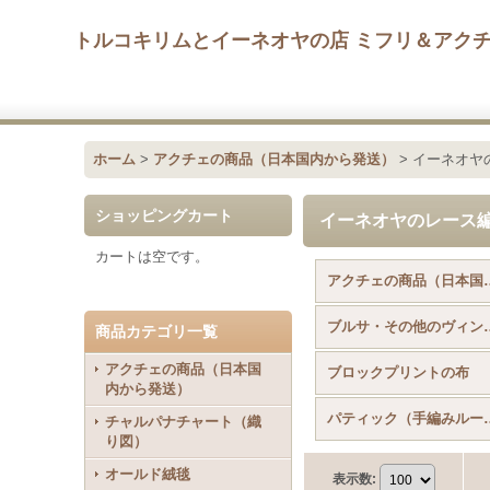
トルコキリムとイーネオヤの店 ミフリ＆アク
ホーム
>
アクチェの商品（日本国内から発送）
>
イーネオヤ
ショッピングカート
イーネオヤのレース
カートは空です。
アクチェの商品（日本
ブルサ・その他の
商品カテゴリ一覧
アクチェの商品（日本国
ブロックプリントの布
内から発送）
パティック（手
チャルパナチャート（織
り図）
オールド絨毯
表示数
: