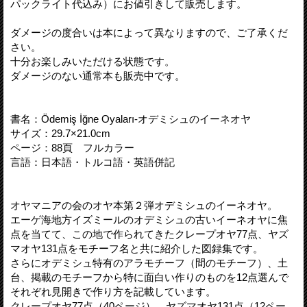
パックライト代込み）にお値引きして販売します。
ダメージの度合いは本によって異なりますので、ご了承くだ
さい。
十分お楽しみいただける状態です。
ダメージのない通常本も販売中です。
書名：Ödemiş İğne Oyaları-オデミシュのイーネオヤ
サイズ：29.7×21.0cm
ページ：88頁 フルカラー
言語：日本語・トルコ語・英語併記
オヤマニアの会のオヤ本第２弾オデミシュのイーネオヤ。
エーゲ海地方イズミールのオデミシュの古いイーネオヤに焦
点を当てて、この地で作られてきたクレープオヤ77点、ヤズ
マオヤ131点をモチーフ名と共に紹介した図録集です。
さらにオデミシュ特有のアラモチーフ（間のモチーフ）、土
台、掲載のモチーフから特に面白い作りのものを12点選んで
それぞれ見開きで作り方を記載しています。
クレープオヤ77点（40ページ）、ヤズマオヤ131点（12ペー