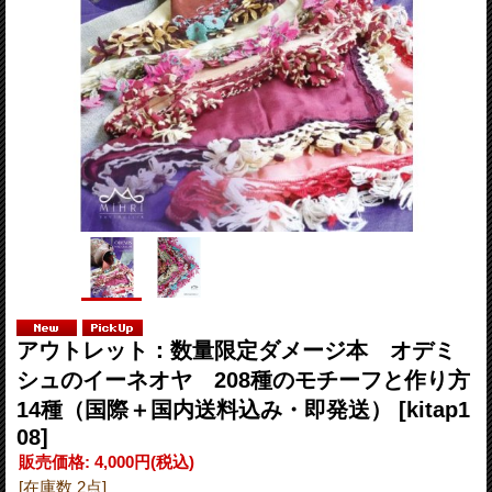
アウトレット：数量限定ダメージ本 オデミ
シュのイーネオヤ 208種のモチーフと作り方
14種（国際＋国内送料込み・即発送）
[kitap1
08]
販売価格
:
4,000円
(税込)
[在庫数 2点]