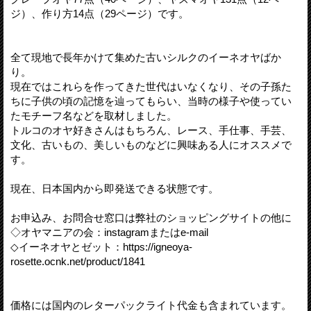
ジ）、作り方14点（29ページ）です。
全て現地で長年かけて集めた古いシルクのイーネオヤばか
り。
現在ではこれらを作ってきた世代はいなくなり、その子孫た
ちに子供の頃の記憶を辿ってもらい、当時の様子や使ってい
たモチーフ名などを取材しました。
トルコのオヤ好きさんはもちろん、レース、手仕事、手芸、
文化、古いもの、美しいものなどに興味ある人にオススメで
す。
現在、日本国内から即発送できる状態です。
お申込み、お問合せ窓口は弊社のショッピングサイトの他に
◇オヤマニアの会：instagramまたはe-mail
◇イーネオヤとゼット：https://igneoya-
rosette.ocnk.net/product/1841
価格には国内のレターパックライト代金も含まれています。