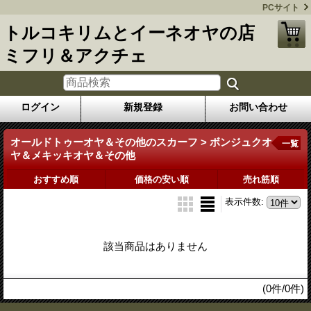
PCサイト
トルコキリムとイーネオヤの店
ミフリ＆アクチェ
ログイン
新規登録
お問い合わせ
オールドトゥーオヤ＆その他のスカーフ > ボンジュクオ
一覧
ヤ＆メキッキオヤ＆その他
おすすめ順
価格の安い順
売れ筋順
表示件数
:
該当商品はありません
(0件/0件)