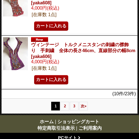
[yaka608]
4,000円
(税込)
[在庫数 1点]
ヴィンテージ トルクメニスタンの刺繍の襟飾
り 手刺繍 全体の長さ46cm、直線部分の幅8cm
[yaka606]
4,000円
(税込)
[在庫数 1点]
(10件/23件)
1
2
3
次
»
ホーム
|
ショッピングカート
特定商取引法表示
|
ご利用案内
PCサイト