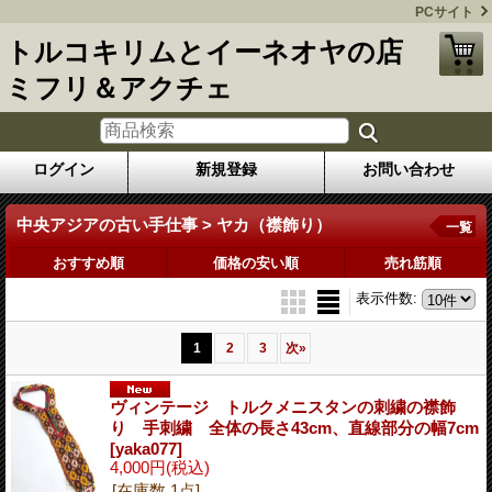
PCサイト
トルコキリムとイーネオヤの店
ミフリ＆アクチェ
ログイン
新規登録
お問い合わせ
中央アジアの古い手仕事 > ヤカ（襟飾り）
一覧
おすすめ順
価格の安い順
売れ筋順
表示件数
:
1
2
3
次
»
ヴィンテージ トルクメニスタンの刺繍の襟飾
り 手刺繍 全体の長さ43cm、直線部分の幅7cm
[yaka077]
4,000円
(税込)
[在庫数 1点]