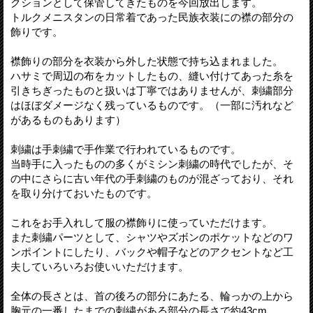
クションとして保管してきたものを今回放出します。
トルクメニスタンの日常着であった民族衣装にの襟の部分の
飾りです。
襟飾りの部分を衣装から外した状態で持ち込まれました。
ハサミで周辺の布をカットしたもの、縫い付けてあった糸を
引きちぎったものと扱いは丁寧ではありませんが、刺繍部分
はほぼダメージなく残っているものです。（一部に汚れなど
があるものもあります）
刺繍は手刺繍で手作業で行われているものです。
当時手に入ったものの多くがミシン刺繍の時代でしたが、そ
の中にさらに古い年代の手刺繍のものが混ざっており、それ
を取り分けておいたものです。
これをお手入れして服の襟飾りに使っていただけます。
また刺繍パーツとして、シャツやズボンのポケットなどのワ
ンポイントにしたり、バックや帽子などのアクセントなど工
夫していろいろお使いいただけます。
全体の長さとは、首の後ろの部分にあたる、輪っかの上から
胸元の一番したまでの刺繍がある部分の長さで約43cm。