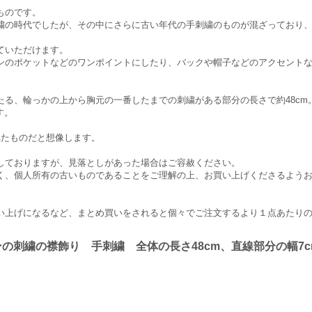
ものです。
繍の時代でしたが、その中にさらに古い年代の手刺繍のものが混ざっており
ていただけます。
ンのポケットなどのワンポイントにしたり、バックや帽子などのアクセント
たる、輪っかの上から胸元の一番したまでの刺繍がある部分の長さで約48cm
す。
されたものだと想像します。
しておりますが、見落としがあった場合はご容赦ください。
く、個人所有の古いものであることをご理解の上、お買い上げくださるよう
い上げになるなど、まとめ買いをされると個々でご注文するより１点あたり
の刺繍の襟飾り 手刺繍 全体の長さ48cm、直線部分の幅7c