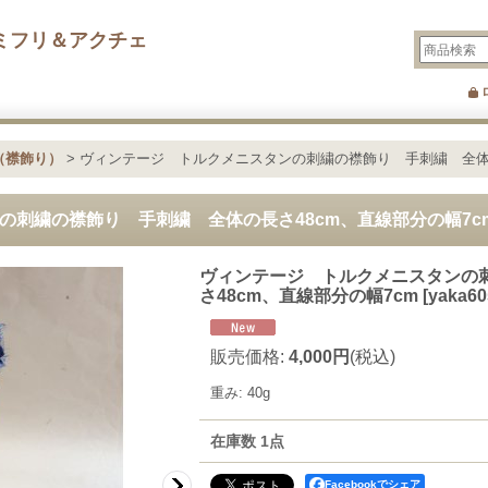
ミフリ＆アクチェ
（襟飾り）
>
ヴィンテージ トルクメニスタンの刺繍の襟飾り 手刺繍 全体の
の刺繍の襟飾り 手刺繍 全体の長さ48cm、直線部分の幅7c
ヴィンテージ トルクメニスタンの
さ48cm、直線部分の幅7cm
[
yaka60
販売価格
:
4,000円
(税込)
重み
:
40g
在庫数 1点
Facebookでシェア