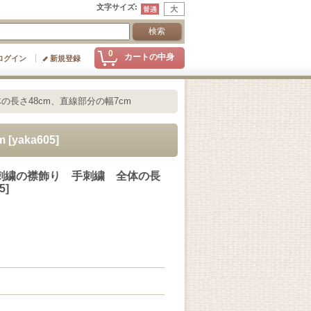
文字サイズ
:
0
カートの中身
ログイン
新規登録
長さ48cm、直線部分の幅7cm
m
[
yaka605
]
刺繍の襟飾り 手刺繍 全体の長
5
]