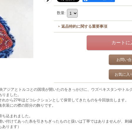
数量
:
返品特約に関する重要事項
お問い合
お気に入
、中央アジアとトルコとの国境が開いたのをきっかけに、ウズベキスタンやトル
ありました。
それから27年ほどコレクションとして保管してきたものを今回放出します。
族衣装にの襟の部分の飾りです。
持ち込まれました。
縫い付けてあった糸を引きちぎったものと扱いは丁寧ではありませんが、刺
もあります）