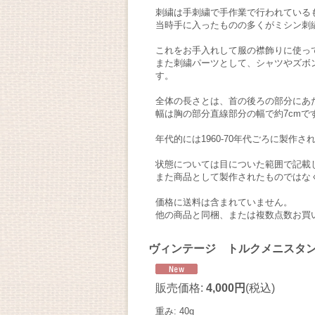
刺繍は手刺繍で手作業で行われている
当時手に入ったものの多くがミシン刺
これをお手入れして服の襟飾りに使っ
また刺繍パーツとして、シャツやズボ
す。
全体の長さとは、首の後ろの部分にあ
幅は胸の部分直線部分の幅で約7cmで
年代的には1960-70年代ごろに製作
状態については目についた範囲で記載
また商品として製作されたものではな
価格に送料は含まれていません。
他の商品と同梱、または複数点数お買
ヴィンテージ トルクメニスタン
販売価格
:
4,000円
(税込)
重み
:
40g