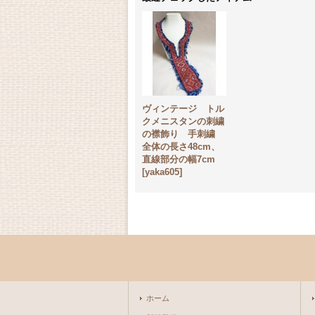
ヴィンテージ トル
クメニスタンの刺繍
の襟飾り 手刺繍
全体の長さ48cm、
直線部分の幅7cm
[
yaka605
]
ホーム