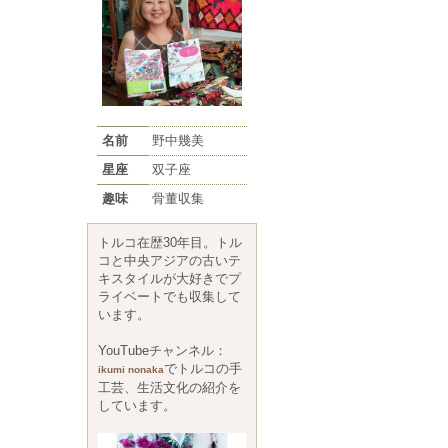
名前
野中幾美
星座
双子座
趣味
骨董収集
トルコ在歴30年目。トル
コと中央アジアの古いテ
キスタイルが大好きでプ
ライベートでも収集して
います。
YouTubeチャンネル：
でトルコの手
ikumi nonaka
工芸、生活文化の紹介を
しています。