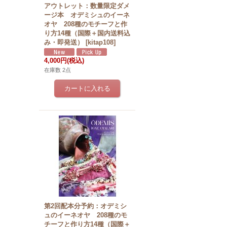
アウトレット：数量限定ダメ
ージ本 オデミシュのイーネ
オヤ 208種のモチーフと作
り方14種（国際＋国内送料込
み・即発送）
[
kitap108
]
4,000円
(税込)
在庫数 2点
第2回配本分予約：オデミシ
ュのイーネオヤ 208種のモ
チーフと作り方14種（国際＋