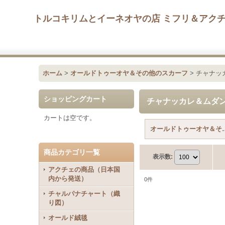
トルコキリムとイーネオヤの店 ミフリ＆アク
ホーム
>
オールドトゥーオヤ＆その他のスカーフ
>
チャナッ
ショッピングカート
チャナッカレ＆ムダ
カートは空です。
オールドトゥーオヤ＆
商品カテゴリ一覧
表示数
:
アクチェの商品（日本国
内から発送）
0
件
チャルパナチャート（織
り図）
オールド絨毯