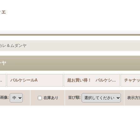
チェ
カレ＆ムダンヤ
ンヤ
その他のスカーフ (全商品)
バルケシールA
超お買い得！ バルケシール アウトレット
チャナ
画像
:
並び順
:
在庫あり
表示方