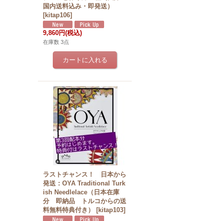
国内送料込み・即発送）
[
kitap106
]
9,860円
(税込)
在庫数 3点
ラストチャンス！ 日本から
発送：OYA Traditional Turk
ish Needlelace（日本在庫
分 即納品 トルコからの送
料無料特典付き）
[
kitap103
]