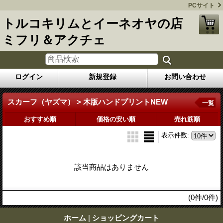
PCサイト
トルコキリムとイーネオヤの店
ミフリ＆アクチェ
ログイン
新規登録
お問い合わせ
スカーフ（ヤズマ） > 木版ハンドプリントNEW
一覧
おすすめ順
価格の安い順
売れ筋順
表示件数
:
該当商品はありません
(0件/0件)
ホーム
|
ショッピングカート