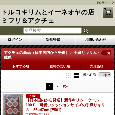
PCサイト
トルコキリムとイーネオヤの店
ミフリ＆アクチェ
ログイン
新規登録
お問い合わせ
アクチェの商品（日本国内から発送） > 手織りキリム・
一覧
絨毯
おすすめ順
価格の安い順
売れ筋順
表示件数
:
1
2
次
»
【日本国内から発送】新作キリム ウール
100％ 可愛いクッションサイズの手織りキリ
ム 56×47cm
[F501]
7,800円
(税込)