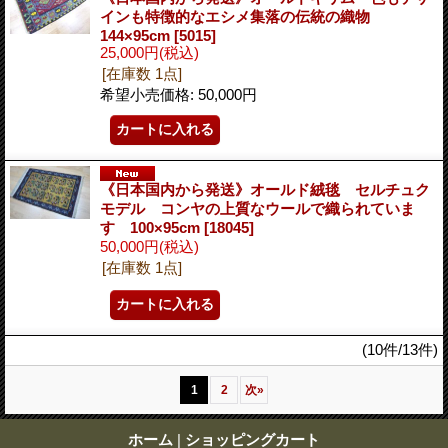
インも特徴的なエシメ集落の伝統の織物
144×95cm
[5015]
25,000円
(税込)
[在庫数 1点]
希望小売価格
:
50,000円
《日本国内から発送》オールド絨毯 セルチュク
モデル コンヤの上質なウールで織られていま
す 100×95cm
[18045]
50,000円
(税込)
[在庫数 1点]
(10件/13件)
1
2
次
»
ホーム
|
ショッピングカート