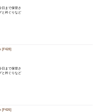
今日まで保管さ
グと衿ぐりなど
m
[
F428
]
今日まで保管さ
グと衿ぐりなど
m
[
F426
]