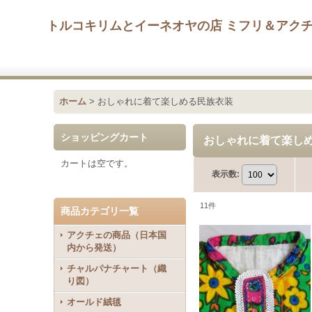
トルコキリムとイーネオヤの店 ミフリ＆アク
ホーム
>
おしゃれに着て楽しめる民族衣装
ショッピングカート
おしゃれに着て楽し
カートは空です。
表示数
:
11
件
商品カテゴリ一覧
アクチェの商品（日本国
内から発送）
チャルパナチャート（織
り図）
オールド絨毯