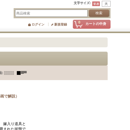
文字サイズ
:
0
カートの中身
ログイン
新規登録
法
:
動画で解説）
 嫁入り道具と
畳まれた状態で