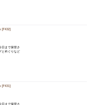
m
[
F432
]
今日まで保管さ
グと衿ぐりなど
m
[
F431
]
今日まで保管さ