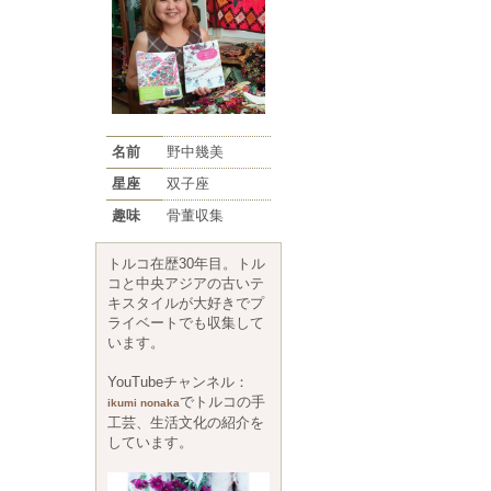
名前
野中幾美
星座
双子座
趣味
骨董収集
トルコ在歴30年目。トル
コと中央アジアの古いテ
キスタイルが大好きでプ
ライベートでも収集して
います。
YouTubeチャンネル：
でトルコの手
ikumi nonaka
工芸、生活文化の紹介を
しています。