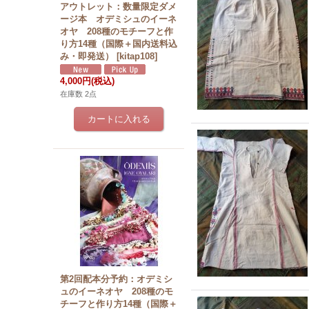
アウトレット：数量限定ダメ
ージ本 オデミシュのイーネ
オヤ 208種のモチーフと作
り方14種（国際＋国内送料込
み・即発送）
[
kitap108
]
4,000円
(税込)
在庫数 2点
第2回配本分予約：オデミシ
ュのイーネオヤ 208種のモ
チーフと作り方14種（国際＋