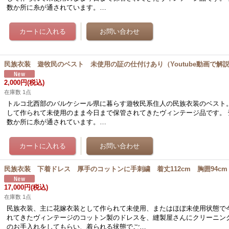
数か所に糸が通されています。…
民族衣装 遊牧民のベスト 未使用の証の仕付けあり（Youtube動画で解
2,000円
(税込)
在庫数 1点
トルコ北西部のバルケシール県に暮らす遊牧民系住人の民族衣装のベスト。
して作られて未使用のまま今日まで保管されてきたヴィンテージ品です。 
数か所に糸が通されています。…
民族衣装 下着ドレス 厚手のコットンに手刺繍 着丈112cm 胸囲94cm
17,000円
(税込)
在庫数 1点
民族衣装、主に花嫁衣装として作られて未使用、またはほぼ未使用状態で
れてきたヴィンテージのコットン製のドレスを、縫製屋さんにクリーニン
のお手入れをしてもらい、着られる状態でご…