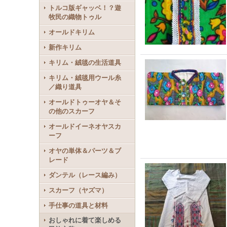
トルコ版ギャッベ！？遊
牧民の織物トゥル
オールドキリム
新作キリム
キリム・絨毯の生活道具
キリム・絨毯用ウール糸
／織り道具
オールドトゥーオヤ＆そ
の他のスカーフ
オールドイーネオヤスカ
ーフ
オヤの単体＆パーツ＆ブ
レード
ダンテル（レース編み）
スカーフ（ヤズマ）
手仕事の道具と材料
おしゃれに着て楽しめる