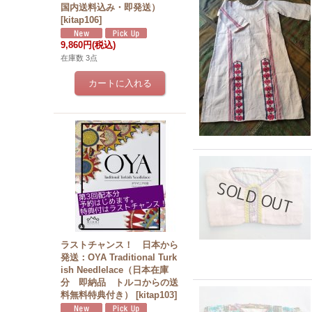
国内送料込み・即発送）
[
kitap106
]
9,860円
(税込)
在庫数 3点
ラストチャンス！ 日本から
発送：OYA Traditional Turk
ish Needlelace（日本在庫
分 即納品 トルコからの送
料無料特典付き）
[
kitap103
]