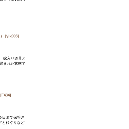
説）
[
ylk003
]
 嫁入り道具と
畳まれた状態で
[
F434
]
今日まで保管さ
グと衿ぐりなど