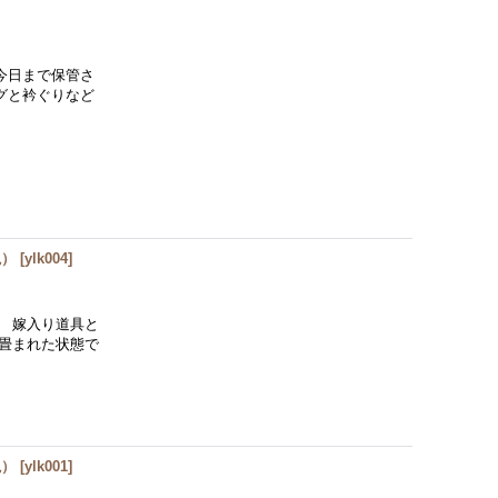
今日まで保管さ
グと衿ぐりなど
説）
[
ylk004
]
 嫁入り道具と
畳まれた状態で
説）
[
ylk001
]