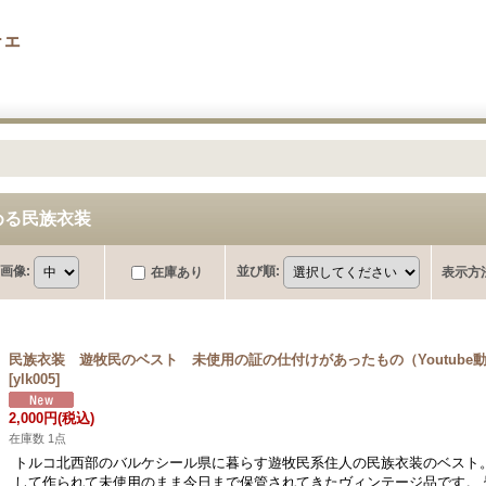
チェ
める民族衣装
画像
:
並び順
:
在庫あり
表示方
民族衣装 遊牧民のベスト 未使用の証の仕付けがあったもの（Youtube
[
ylk005
]
2,000円
(税込)
在庫数 1点
トルコ北西部のバルケシール県に暮らす遊牧民系住人の民族衣装のベスト。
して作られて未使用のまま今日まで保管されてきたヴィンテージ品です。 