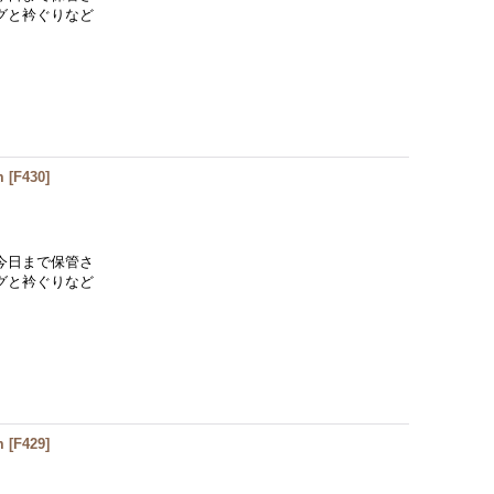
グと衿ぐりなど
m
[
F430
]
今日まで保管さ
グと衿ぐりなど
m
[
F429
]