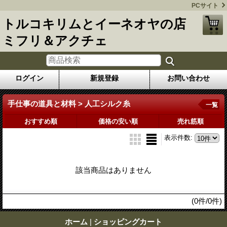
PCサイト
トルコキリムとイーネオヤの店
ミフリ＆アクチェ
ログイン
新規登録
お問い合わせ
手仕事の道具と材料 > 人工シルク糸
一覧
おすすめ順
価格の安い順
売れ筋順
表示件数
:
該当商品はありません
(0件/0件)
ホーム
|
ショッピングカート