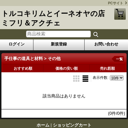
PCサイト
トルコキリムとイーネオヤの店
ミフリ＆アクチェ
ログイン
新規登録
お問い合わせ
手仕事の道具と材料 > その他
一覧
おすすめ順
価格の安い順
売れ筋順
表示件数
:
該当商品はありません
(0件/0件)
ホーム
|
ショッピングカート