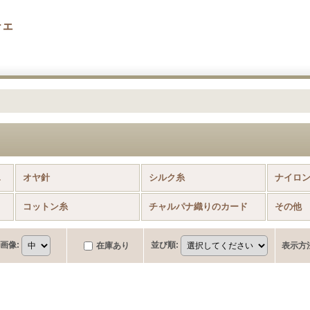
チェ
商品)
オヤ針
シルク糸
ナイロ
コットン糸
チャルパナ織りのカード
その他
画像
:
並び順
:
在庫あり
表示方