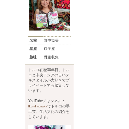
名前
野中幾美
星座
双子座
趣味
骨董収集
トルコ在歴30年目。トル
コと中央アジアの古いテ
キスタイルが大好きでプ
ライベートでも収集して
います。
YouTubeチャンネル：
でトルコの手
ikumi nonaka
工芸、生活文化の紹介を
しています。