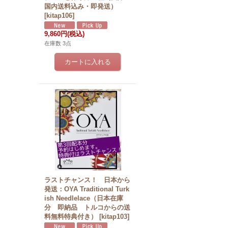
国内送料込み・即発送）
[
kitap106
]
9,860円
(税込)
在庫数 3点
ラストチャンス！ 日本から
発送：OYA Traditional Turk
ish Needlelace（日本在庫
分 即納品 トルコからの送
料無料特典付き）
[
kitap103
]