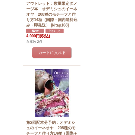
アウトレット：数量限定ダメ
ージ本 オデミシュのイーネ
オヤ 208種のモチーフと作
り方14種（国際＋国内送料込
み・即発送）
[
kitap108
]
4,000円
(税込)
在庫数 2点
第2回配本分予約：オデミシ
ュのイーネオヤ 208種のモ
チーフと作り方14種（国際＋