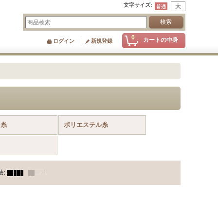
文字サイズ
:
0
カートの中身
ログイン
新規登録
ン糸
ポリエステル糸
法
: