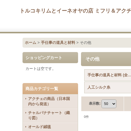
トルコキリムとイーネオヤの店 ミフリ＆アク
ホーム
>
手仕事の道具と材料
>
その他
ショッピングカート
その他
カートは空です。
手仕事の道具と材料 (全
人工シルク糸
商品カテゴリ一覧
アクチェの商品（日本国
表示数
:
内から発送）
チャルパナチャート（織
0
件
り図）
オールド絨毯