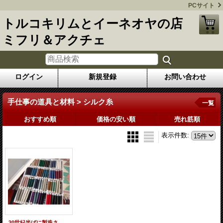
PCサイト
トルコキリムとイーネオヤの店
ミフリ＆アクチェ
ログイン
新規登録
お問い合わせ
手仕事の道具と材料 > シルク糸
一覧
おすすめ順
価格の安い順
売れ筋順
表示件数
:
20世紀半ばに製造されたヴィンテージのシルク糸25色前後144本セット オリジナルの箱と共に 最後の1点