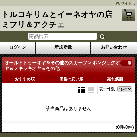
PCサイト
トルコキリムとイーネオヤの店
ミフリ＆アクチェ
ログイン
新規登録
お問い合わせ
オールドトゥーオヤ＆その他のスカーフ > ボンジュクオ
一覧
ヤ＆メキッキオヤ＆その他
おすすめ順
価格の安い順
売れ筋順
表示件数
:
該当商品はありません
(0件/0件)