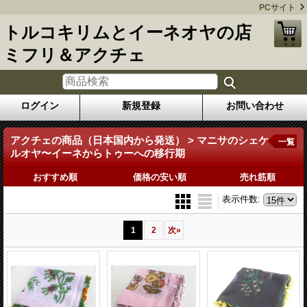
PCサイト
トルコキリムとイーネオヤの店
ミフリ＆アクチェ
ログイン
新規登録
お問い合わせ
アクチェの商品（日本国内から発送） > マニサのシェケ
一覧
ルオヤ〜イーネからトゥーへの移行期
おすすめ順
価格の安い順
売れ筋順
表示件数
:
1
2
次
»