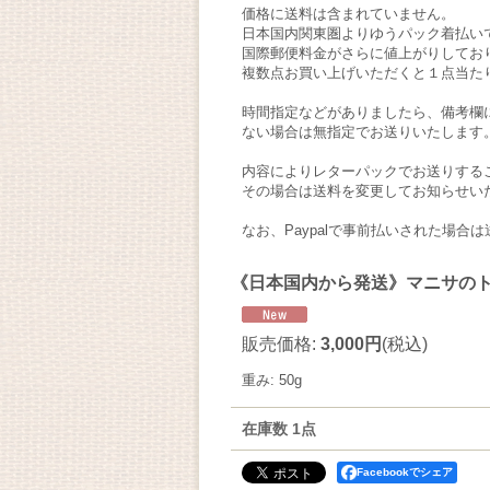
価格に送料は含まれていません。
日本国内関東圏よりゆうパック着払い
国際郵便料金がさらに値上がりしてお
複数点お買い上げいただくと１点当た
時間指定などがありましたら、備考欄
ない場合は無指定でお送りいたします
内容によりレターパックでお送りする
その場合は送料を変更してお知らせい
なお、Paypalで事前払いされた場
《日本国内から発送》マニサの
販売価格
:
3,000円
(税込)
重み
:
50g
在庫数 1点
Facebookでシェア