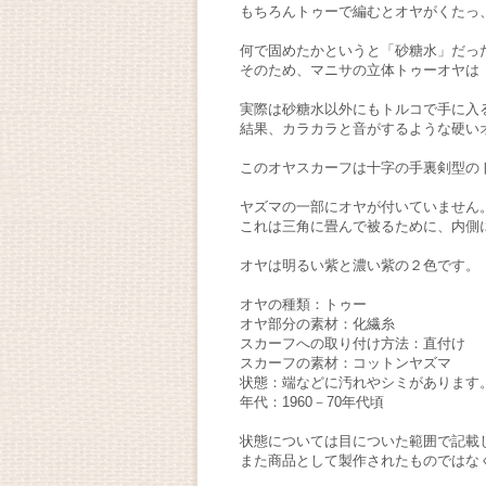
もちろんトゥーで編むとオヤがくたっ
何で固めたかというと「砂糖水」だっ
そのため、マニサの立体トゥーオヤは
実際は砂糖水以外にもトルコで手に入
結果、カラカラと音がするような硬い
このオヤスカーフは十字の手裏剣型の
ヤズマの一部にオヤが付いていません
これは三角に畳んで被るために、内側
オヤは明るい紫と濃い紫の２色です。
オヤの種類：トゥー
オヤ部分の素材：化繊糸
スカーフへの取り付け方法：直付け
スカーフの素材：コットンヤズマ
状態：端などに汚れやシミがあります
年代：1960－70年代頃
状態については目についた範囲で記載
また商品として製作されたものではな