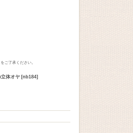
とをご了承ください。
の立体オヤ
[
nb184
]