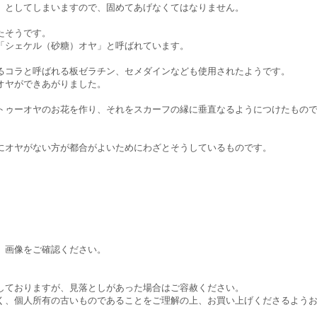
、としてしまいますので、固めてあげなくてはなりません。
たそうです。
「シェケル（砂糖）オヤ」と呼ばれています。
るコラと呼ばれる板ゼラチン、セメダインなども使用されたようです。
オヤができあがりました。
トゥーオヤのお花を作り、それをスカーフの縁に垂直なるようにつけたもの
。
にオヤがない方が都合がよいためにわざとそうしているものです。
。画像をご確認ください。
しておりますが、見落としがあった場合はご容赦ください。
く、個人所有の古いものであることをご理解の上、お買い上げくださるよう