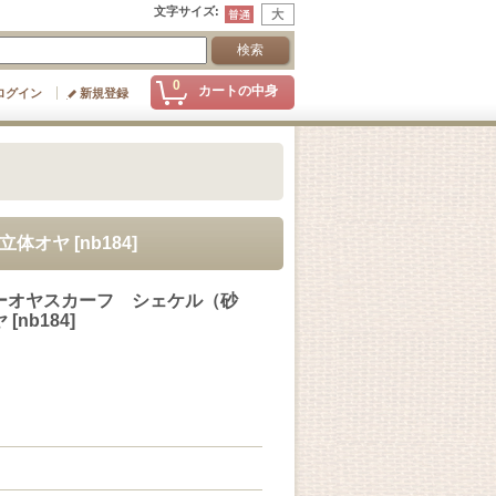
文字サイズ
:
0
カートの中身
ログイン
新規登録
立体オヤ
[
nb184
]
ーオヤスカーフ シェケル（砂
ヤ
[
nb184
]