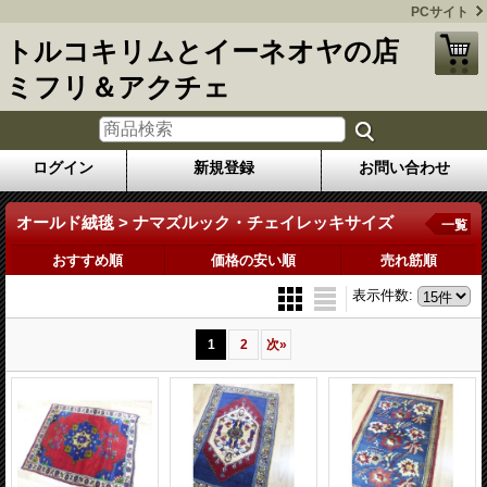
PCサイト
トルコキリムとイーネオヤの店
ミフリ＆アクチェ
ログイン
新規登録
お問い合わせ
オールド絨毯 > ナマズルック・チェイレッキサイズ
一覧
おすすめ順
価格の安い順
売れ筋順
表示件数
:
1
2
次
»