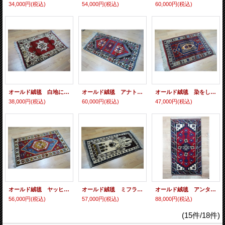
34,000円
(税込)
54,000円
(税込)
60,000円
(税込)
オールド絨毯 白地に赤のマダリオンタイプ お買い得です 120×80cm
オールド絨毯 アナトリアらしさ満載のデザインと色遣い 150×80cm
オールド絨毯 染をしていないナチュラルウール使用 105×75cm
38,000円
(税込)
60,000円
(税込)
47,000円
(税込)
オールド絨毯 ヤッヒャル独特の色使いとモチーフ 130×73cm
オールド絨毯 ミフラップ柄 白地にモスクの内部を描いています 132×72cm
オールド絨毯 アンタルヤ・ドシェメアルトゥ 140×75cm
56,000円
(税込)
57,000円
(税込)
88,000円
(税込)
(15件/18件)