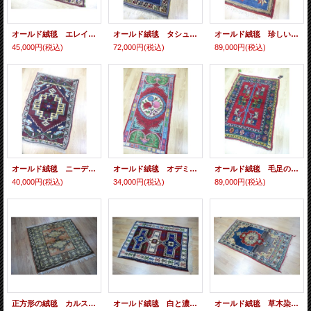
オールド絨毯 エレイリの正方形に近い敷物 文字入り 115×98cm
オールド絨毯 タシュプナールの独特の色遣いとデザイン 140×86cm
オールド絨毯 珍しいリアルお花柄 草木染め 128×87cm
45,000円
(税込)
72,000円
(税込)
89,000円
(税込)
オールド絨毯 ニーデ グレーはナチュラルウール 100×67cm
オールド絨毯 オデミシュの民族博物館の展示と同じ産地・デザインの織物 133×64cm
オールド絨毯 毛足の長いふかふか織物 生命の樹 135×95cm
40,000円
(税込)
34,000円
(税込)
89,000円
(税込)
正方形の絨毯 カルスの主張しない色遣いでどこにでも合わせられます 94×91cm
オールド絨毯 白と濃赤と濃紺のベーシックな色遣い 120×90cm
オールド絨毯 草木染めと人工染料の差がわかるアブラジュが面白い 150×80cm