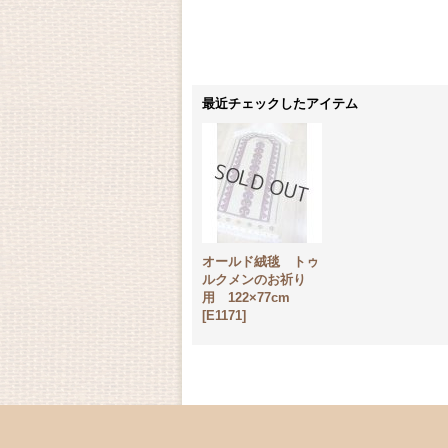
最近チェックしたアイテム
オールド絨毯 トゥ
ルクメンのお祈り
用 122×77cm
[
E1171
]