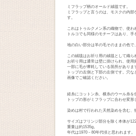
ミフラップ柄のオールド絨毯です。
ミフラップと言うのは、モスクの内部
す。
これはトゥルクメン系の織物で、使わ
トルコでも同様のモチーフはあり、手
地の白い部分は羊の毛そのままの色で
この絨毯はお祈り用の絨毯として織ら
お祈り用は通常は壁に掛けられ、使用
一部に毛が摩耗している箇所がありま
トップの左側と下部の左側です。穴な
画像でご確認ください。
経糸にコットン糸、横糸のウール糸を
トップの形がミフラップに合わせ変形
染めは村で行われた天然染めを含む、
サイズはフリンジ部分を除く本体が122
重量は約1535g。
年代は1970－80年代頃と思われます。