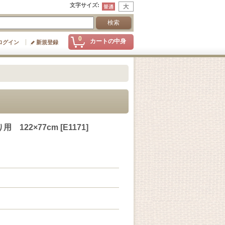
文字サイズ
:
0
カートの中身
ログイン
新規登録
 122×77cm
[
E1171
]