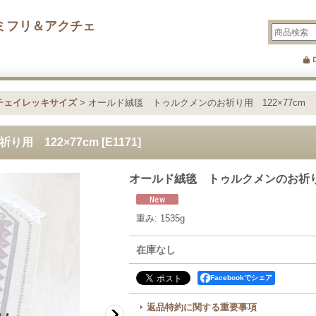
ミフリ＆アクチェ
チェイレッキサイズ
>
オールド絨毯 トゥルクメンのお祈り用 122×77cm
用 122×77cm
[
E1171
]
オールド絨毯 トゥルクメンのお祈り用
重み
:
1535g
在庫なし
Facebookでシェア
返品特約に関する重要事項