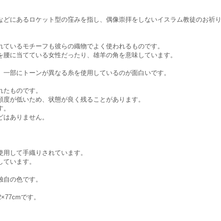
などにあるロケット型の窪みを指し、偶像崇拝をしないイスラム教徒のお祈
れているモチーフも彼らの織物でよく使われるものです。
を腰に当てている女性だったり、雄羊の角を意味しています。
、一部にトーンが異なる糸を使用しているのが面白いです。
れたものです。
頻度が低いため、状態が良く残ることがあります。
す。
どはありません。
使用して手織りされています。
しています。
独自の色です。
×77cmです。