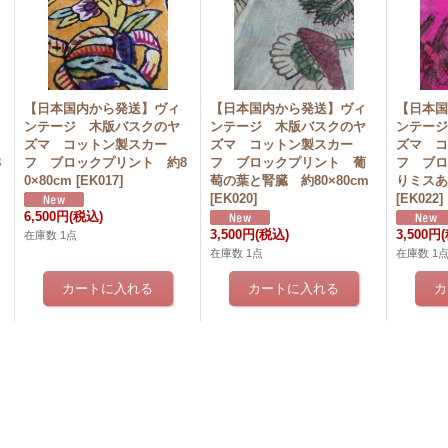
【日本国内から発送】ヴィ
【日本国内から発送】ヴィ
【日本
ンテージ 木版バスクのヤ
ンテージ 木版バスクのヤ
ンテー
ズマ コットン製スカー
ズマ コットン製スカー
ズマ 
8
フ ブロックプリント 約8
フ ブロックプリント 葡
フ ブ
0×80cm
[
EK017
]
萄の葉と腎臓 約80×80cm
りミスあ
[
EK020
]
[
EK022
]
6,500円
(税込)
3,500円
(税込)
3,500円
在庫数 1点
在庫数 1点
在庫数 1