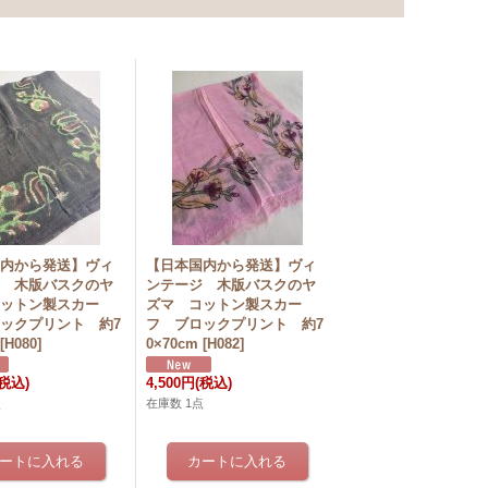
国内から発送】ヴィ
【日本国内から発送】ヴィ
ジ 木版バスクのヤ
ンテージ 木版バスクのヤ
コットン製スカー
ズマ コットン製スカー
ックプリント 約7
フ ブロックプリント 約7
[
H080
]
0×70cm
[
H082
]
(税込)
4,500円
(税込)
点
在庫数 1点