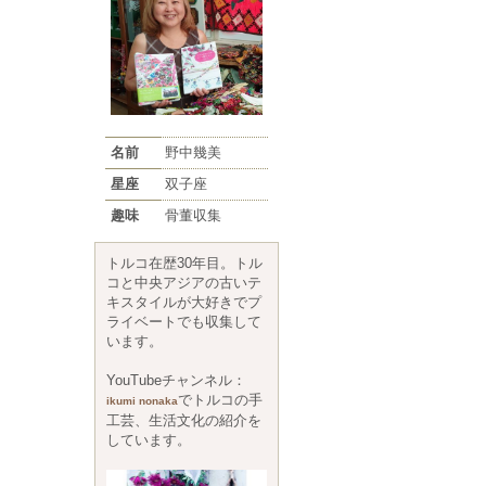
名前
野中幾美
星座
双子座
趣味
骨董収集
トルコ在歴30年目。トル
コと中央アジアの古いテ
キスタイルが大好きでプ
ライベートでも収集して
います。
YouTubeチャンネル：
でトルコの手
ikumi nonaka
工芸、生活文化の紹介を
しています。