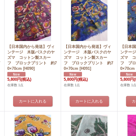
【日本国内から発送】ヴィ
【日本国内から発送】ヴィ
【日本
ンテージ 木版バスクのヤ
ンテージ 木版バスクのヤ
ンテー
ズマ コットン製スカー
ズマ コットン製スカー
ズマ 
7
フ ブロックプリント 約7
フ ブロックプリント 約7
フ ブロ
0×70cm
[
H090
]
0×70cm
[
H091
]
0×70cm
5,800円
(税込)
5,800円
(税込)
5,800円
在庫数 1点
在庫数 1点
在庫数 1