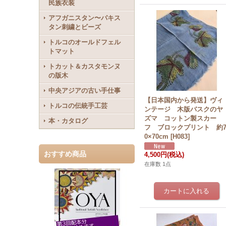
民族衣装
アフガニスタン〜パキス
タン刺繍とビーズ
トルコのオールドフェル
トマット
トカット＆カスタモンヌ
の版木
中央アジアの古い手仕事
【日本国内から発送】ヴィ
トルコの伝統手工芸
ンテージ 木版バスクのヤ
ズマ コットン製スカー
本・カタログ
フ ブロックプリント 約
0×70cm
[
H083
]
おすすめ商品
4,500円
(税込)
在庫数 1点