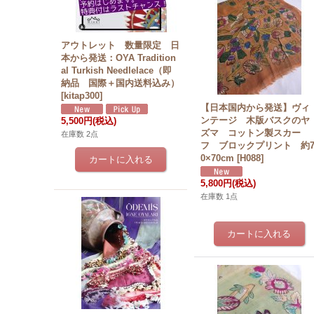
アウトレット 数量限定 日
本から発送：OYA Tradition
al Turkish Needlelace（即
納品 国際＋国内送料込み）
[
kitap300
]
【日本国内から発送】ヴィ
ンテージ 木版バスクのヤ
5,500円
(税込)
ズマ コットン製スカー
在庫数 2点
フ ブロックプリント 約
0×70cm
[
H088
]
5,800円
(税込)
在庫数 1点