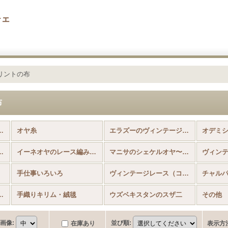
チェ
リントの布
布
国内から発送） (全商品)
オヤ糸
エラズーのヴィンテージのイーネオヤ
ヴィンテージ・イーネオヤ
イーネオヤのレース編み（シルク）
マニサのシェケルオヤ〜イーネからトゥーへの移行期
手仕事いろいろ
ヴィンテージレース（コットン）
チャル
編みルームシューズ）
手織りキリム・絨毯
ウズベキスタンのスザ二
その他
画像
:
並び順
:
在庫あり
表示方