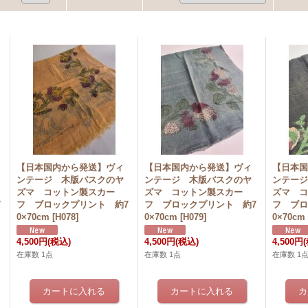
【日本国内から発送】ヴィ
【日本国内から発送】ヴィ
【日本
ンテージ 木版バスクのヤ
ンテージ 木版バスクのヤ
ンテー
ズマ コットン製スカー
ズマ コットン製スカー
ズマ 
7
フ ブロックプリント 約7
フ ブロックプリント 約7
フ ブロ
0×70cm
[
H078
]
0×70cm
[
H079
]
0×70cm
4,500円
(税込)
4,500円
(税込)
4,500円
在庫数 1点
在庫数 1点
在庫数 1