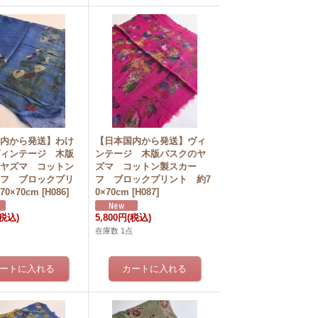
国内から発送】わけ
【日本国内から発送】ヴィ
ヴィンテージ 木版
ンテージ 木版バスクのヤ
のヤズマ コットン
ズマ コットン製スカー
ーフ ブロックプリ
フ ブロックプリント 約7
0×70cm
[
H086
]
0×70cm
[
H087
]
(税込)
5,800円
(税込)
点
在庫数 1点