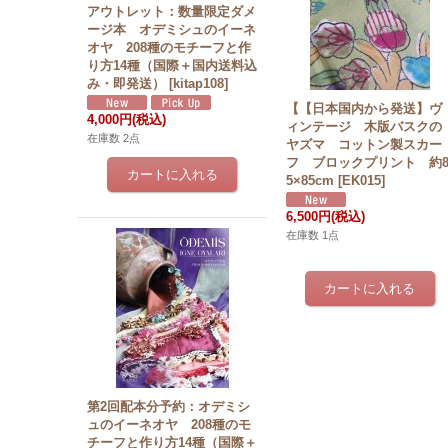
アウトレット：数量限定ダメ
ージ本 オデミシュのイーネ
オヤ 208種のモチーフと作
り方14種（国際＋国内送料込
み・即発送）
[
kitap108
]
【【日本国内から発送】ヴ
4,000円
(税込)
ィンテージ 木版バスクの
在庫数 2点
ヤズマ コットン製スカー
フ ブロックプリント 約
5×85cm
[
EK015
]
6,500円
(税込)
在庫数 1点
第2回配本分予約：オデミシ
ュのイーネオヤ 208種のモ
チーフと作り方14種（国際＋