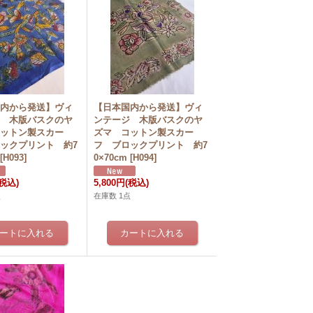
国内から発送】ヴィ
【日本国内から発送】ヴィ
ジ 木版バスクのヤ
ンテージ 木版バスクのヤ
コットン製スカー
ズマ コットン製スカー
ックプリント 約7
フ ブロックプリント 約7
[
H093
]
0×70cm
[
H094
]
(税込)
5,800円
(税込)
点
在庫数 1点