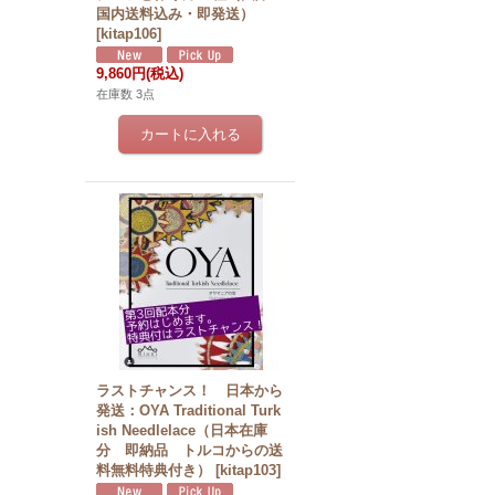
国内送料込み・即発送）
[
kitap106
]
9,860円
(税込)
在庫数 3点
ラストチャンス！ 日本から
発送：OYA Traditional Turk
ish Needlelace（日本在庫
分 即納品 トルコからの送
料無料特典付き）
[
kitap103
]