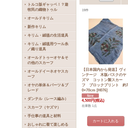
トルコ版ギャッベ！？遊
牧民の織物トゥル
19
件
オールドキリム
新作キリム
キリム・絨毯の生活道具
キリム・絨毯用ウール糸
／織り道具
オールドトゥーオヤ＆そ
の他のスカーフ
【日本国内から発送】ヴィ
オールドイーネオヤスカ
ンテージ 木版バスクのヤ
ーフ
ズマ コットン製スカー
オヤの単体＆パーツ＆ブ
フ ブロックプリント 約
レード
0×70cm
[
H076
]
ダンテル（レース編み）
4,500円
(税込)
在庫数 1点
スカーフ（ヤズマ）
手仕事の道具と材料
おしゃれに着て楽しめる