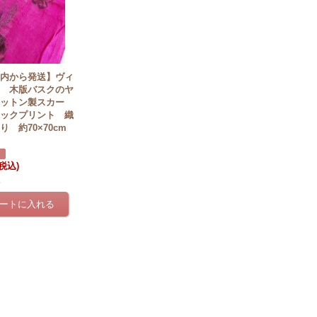
国内から発送】ヴィ
ジ 木版バスクのヤ
コットン製スカー
ロックプリント 織
り 約70×70cm
(税込)
点