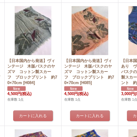
【日本国内から発送】ヴィ
【日本国内から発送】ヴィ
【日本
ンテージ 木版バスクのヤ
ンテージ 木版バスクのヤ
あり 
ズマ コットン製スカー
ズマ コットン製スカー
バスク
7
フ ブロックプリント 約7
フ ブロックプリント 約7
製スカ
0×70cm
[
H084
]
0×70cm
[
H085
]
ント 約7
4,500円
(税込)
4,500円
(税込)
3,000円
在庫数 1点
在庫数 1点
在庫数 1