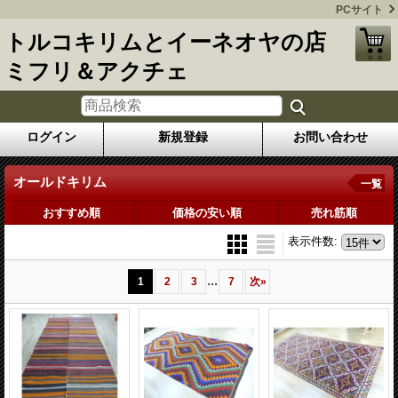
PCサイト
トルコキリムとイーネオヤの店
ミフリ＆アクチェ
ログイン
新規登録
お問い合わせ
オールドキリム
一覧
おすすめ順
価格の安い順
売れ筋順
表示件数
:
...
1
2
3
7
次
»