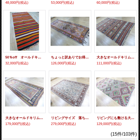
48,000円
(税込)
53,000円
(税込)
60,000円
(税込)
50％off オールドキリム ストライプ フリンジの装飾が可愛い 290×146 cm
ちょっと訳ありでお得 オールドキリム トルコ北東のカルス産 特大細長サイズ 332 ×127 cm
大きなオールドキリム 可愛くてしかも主張し過ぎずどんなインテリアにも合う 260×171cm
32,000円
(税込)
126,000円
(税込)
111,000円
(税込)
大きなオールドキリム コンヤ・オブルックの羊モチーフのキリム 410×146cm
リビングサイズ 落ち着いた色と柄の大きなオールドキリム ギョチメン 279×200cm
リビングにも敷ける大きなオールドキリム トルコ・エシメ 317×164cm
179,000円
(税込)
279,000円
(税込)
129,000円
(税込)
(15件/103件)