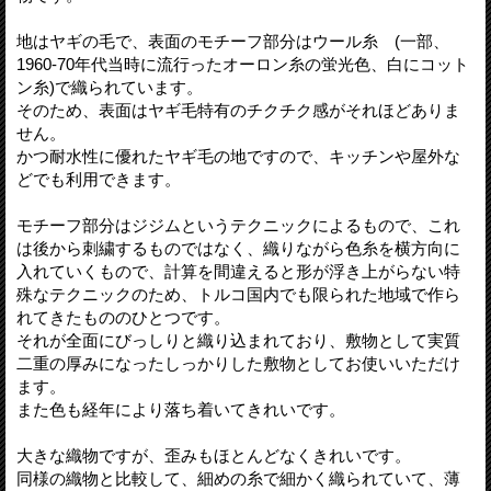
地はヤギの毛で、表面のモチーフ部分はウール糸 (一部、
1960-70年代当時に流行ったオーロン糸の蛍光色、白にコット
ン糸)で織られています。
そのため、表面はヤギ毛特有のチクチク感がそれほどありま
せん。
かつ耐水性に優れたヤギ毛の地ですので、キッチンや屋外な
どでも利用できます。
モチーフ部分はジジムというテクニックによるもので、これ
は後から刺繍するものではなく、織りながら色糸を横方向に
入れていくもので、計算を間違えると形が浮き上がらない特
殊なテクニックのため、トルコ国内でも限られた地域で作ら
れてきたもののひとつです。
それが全面にびっしりと織り込まれており、敷物として実質
二重の厚みになったしっかりした敷物としてお使いいただけ
ます。
また色も経年により落ち着いてきれいです。
大きな織物ですが、歪みもほとんどなくきれいです。
同様の織物と比較して、細めの糸で細かく織られていて、薄