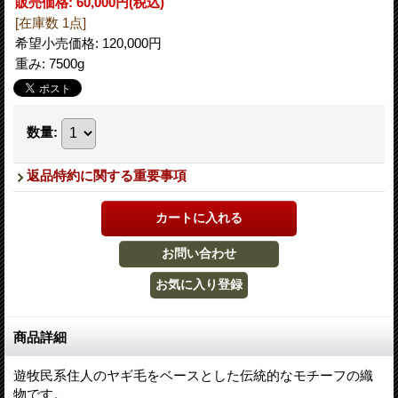
販売価格
:
60,000円
(税込)
[在庫数 1点]
希望小売価格
:
120,000円
重み
:
7500g
数量
:
返品特約に関する重要事項
商品詳細
遊牧民系住人のヤギ毛をベースとした伝統的なモチーフの織
物です。