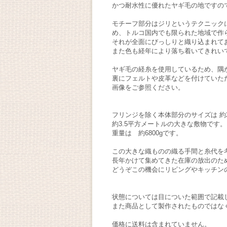
かつ耐水性に優れたヤギ毛の地ですの
モチーフ部分はジリというテクニック
め、トルコ国内でも限られた地域で作
それが全面にびっしりと織り込まれて
また色も経年により落ち着いてきれい
ヤギ毛の経糸を使用しているため、隅
裏にフェルトや皮革などを付けていた
画像をご参照ください。
フリンジを除く本体部分のサイズは 約29
約3.5平方メートルの大きな敷物です。
重量は 約6800gです。
この大きな織ものの織る手間と糸代を
長年かけて集めてきた在庫の放出のた
どうぞこの機会にリビングやキッチン
状態については目についた範囲で記載
また商品として製作されたものではな
価格に送料は含まれていません。