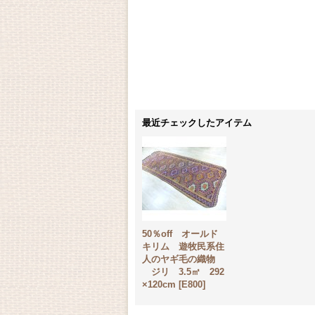
最近チェックしたアイテム
50％off オールド
キリム 遊牧民系住
人のヤギ毛の織物
ジリ 3.5㎡ 292
×120cm
[
E800
]