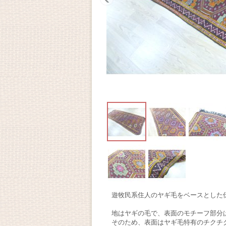
遊牧民系住人のヤギ毛をベースとした
地はヤギの毛で、表面のモチーフ部分
そのため、表面はヤギ毛特有のチクチ