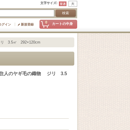
文字サイズ
:
0
カートの中身
ログイン
新規登録
.5㎡ 292×120cm
系住人のヤギ毛の織物 ジリ 3.5