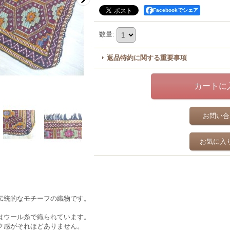
Facebookでシェア
数量
:
返品特約に関する重要事項
お問い合
お気に入
伝統的なモチーフの織物です。
はウール糸で織られています。
ク感がそれほどありません。