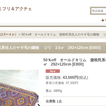
ミフリ＆アクチェ
2.5〜４㎡）
>
50％off オールドキリム 遊牧民系住人のヤギ毛の織物 ジリ 3
系住人のヤギ毛の織物 ジリ 3.5㎡ 292×120cm
[
E800
]
50％off オールドキリム 遊牧民
㎡ 292×120cm
[
E800
]
販売価格
:
43,500円
(税込)
希望小売価格
:
87,000円
重み
:
6800g
在庫数 1点