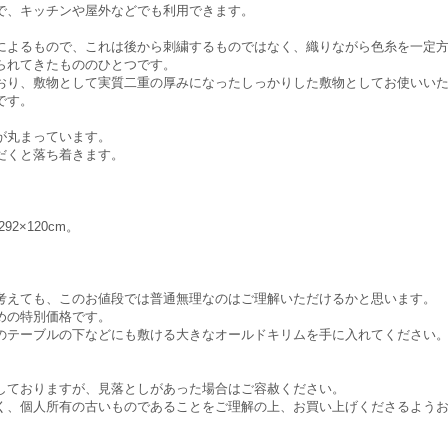
で、キッチンや屋外などでも利用できます。
によるもので、これは後から刺繍するものではなく、織りながら色糸を一定
られてきたもののひとつです。
おり、敷物として実質二重の厚みになったしっかりした敷物としてお使いい
です。
が丸まっています。
だくと落ち着きます。
2×120cm。
考えても、このお値段では普通無理なのはご理解いただけるかと思います。
めの特別価格です。
のテーブルの下などにも敷ける大きなオールドキリムを手に入れてください
しておりますが、見落としがあった場合はご容赦ください。
く、個人所有の古いものであることをご理解の上、お買い上げくださるよう