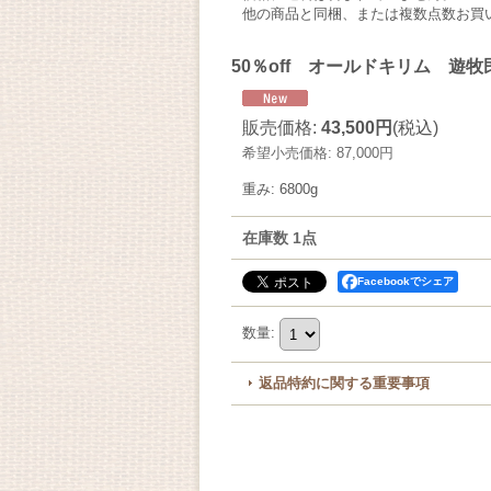
他の商品と同梱、または複数点数お買
50％off オールドキリム 遊牧
販売価格
:
43,500円
(税込)
希望小売価格
:
87,000円
重み
:
6800g
在庫数 1点
Facebookでシェア
数量
:
返品特約に関する重要事項