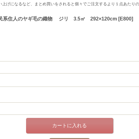
い上げになるなど、まとめ買いをされると個々でご注文するより１点あたり
民系住人のヤギ毛の織物 ジリ 3.5㎡ 292×120cm
[
E800
]