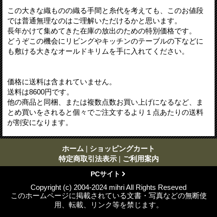
この大きな織ものの織る手間と糸代を考えても、このお値段
では普通無理なのはご理解いただけるかと思います。
長年かけて集めてきた在庫の放出のための特別価格です。
どうぞこの機会にリビングやキッチンのテーブルの下などに
も敷ける大きなオールドキリムを手に入れてください。
価格に送料は含まれていません。
送料は8600円です。
他の商品と同梱、または複数点数お買い上げになるなど、ま
とめ買いをされると個々でご注文するより１点あたりの送料
が割安になります。
ホーム
|
ショッピングカート
特定商取引法表示
|
ご利用案内
PCサイト
Copyright (c) 2004-2024 mihri All Rights Reseved
このホームページに掲載されている文書・写真などの無断使
用、転載、リンク等を禁じます。