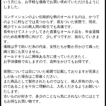
いう方にも、お手軽な価格でお買い求めていただけるように
しました。
コンディションのよい伝統的な柄のオールドものは、かつて
のように村などでは見つからず、底をついた状態で、現在、
稀少でトルコの商人間の取引でも高価です。
長年かけてストックしてきた貴重なオールド品を、年金退職
のため在庫整理に向けて、少しずつですが、放出していきま
す。
価格は手で紡いだ糸の代金、女性たちが数か月かけて織った
織り賃にも至りません。
オールドキリムに興味ある方に使っていただきたく、
お手頃価格で出しますので、送料をかけてもお得です。
状態については目についた範囲で記載しておりますが見落と
しがあった場合はご容赦ください。
また商品として製作されたものではなく、個人所有の古いも
のであることを十分ご理解の上、入札くださるようお願いい
たします。
古いものが好きで、多少のことなら気にされない方にはとて
もお得なお買い物です。