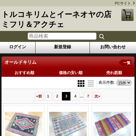
PCサイト
トルコキリムとイーネオヤの店
ミフリ＆アクチェ
ログイン
新規登録
お問い合わせ
オールドキリム
一覧
おすすめ順
価格の安い順
売れ筋順
表示件数
:
...
«
前
1
2
3
4
7
次
»