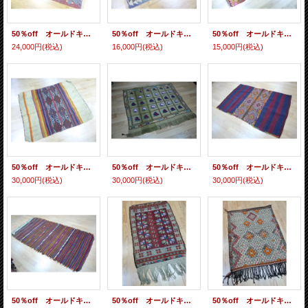
50％off オールドキリム 色もデザインも特徴的なエシメ集落の伝統の織物 125×97cm
50％off オールドキリム カイセリ産のパステル 星とお守りモチーフ 130×90cm
50％off オールドキリム 多色で明るい色遣いのジジム 160×85cm
24,000円
(税込)
16,000円
(税込)
15,000円
(税込)
50％off オールドキリム コルクテリの遊牧民のチュワルを開いた織物 草木染め モチーフ部分はスマック 120×97cm
50％off オールドキリム 西洋梨のモチーフのカラプナールジジム タペストリーにも最適 125x105cm
50％off オールドキリム チュワルを開いた織物 モチーフ部分はスマックです 153×98cm
30,000円
(税込)
30,000円
(税込)
30,000円
(税込)
50％off オールドキリム シンプルなストライプ柄に色とりどりの房付き 217×107cm
50％off オールドキリム お花モチーフのジリ織り 123×84cm
50％off オールドキリム 全面ジジムの遊牧民の織物 120×95cm