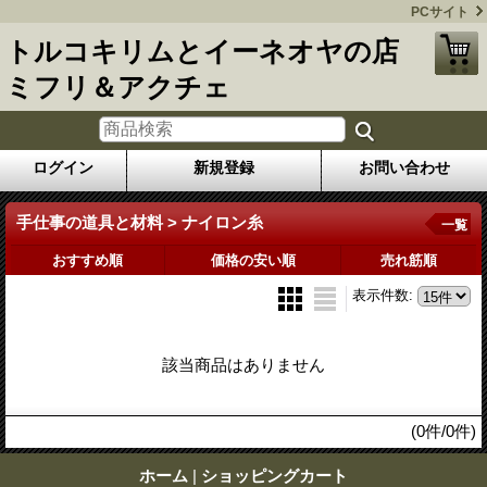
PCサイト
トルコキリムとイーネオヤの店
ミフリ＆アクチェ
ログイン
新規登録
お問い合わせ
手仕事の道具と材料 > ナイロン糸
一覧
おすすめ順
価格の安い順
売れ筋順
表示件数
:
該当商品はありません
(0件/0件)
ホーム
|
ショッピングカート