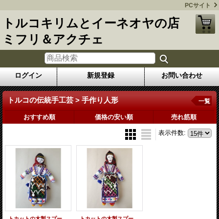
PCサイト
トルコキリムとイーネオヤの店
ミフリ＆アクチェ
ログイン
新規登録
お問い合わせ
トルコの伝統手工芸 > 手作り人形
一覧
おすすめ順
価格の安い順
売れ筋順
表示件数
:
トカットの木製スプーンの手作り人形
トカットの木製スプーンの手作り人形