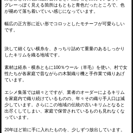
グレーっぽく見える箇所はもともと青色だったところで、色
が褪めて落ち着いていい感じになっています。
幅広の正方形に近い形でコロッとしたモチーフが可愛らしい
です。
決して細くない横糸を、きっちり詰めて重量のあるしっかり
したキリムを織る地域です。
素材は経糸・横糸ともに100％ウール（羊毛）を使い、村で女
性たちが各家庭で昔ながらの木製織り機と手作業で織りあげ
ています。
エシメ集落では細々とですが、業者のオーダーによるキリム
を家庭内で織り続けているものの、年々その織り手人口は減
少しています。さらにこの地域の伝統の古いキリムとなると
出尽くしてしまい、家庭で保管されているものも見れなくな
っています。
20年ほど前に手に入れたものを、少しずつ放出しています。