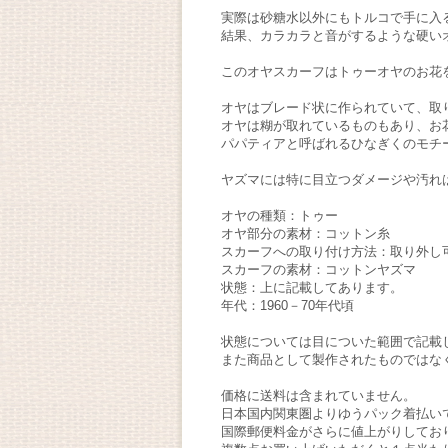
実際は砂糖水以外にもトルコで手に入
結果、カラカラと音がするような硬い
このオヤスカーフはトゥーオヤのお花
オヤはブレード状に作られていて、取
オヤは糊が取れているものもあり、お
パパティアと呼ばれるひなぎくのモチ
ヤズマには特に目立つダメージや汚れ
オヤの種類：トゥー
オヤ部分の素材：コットン糸
スカーフへの取り付け方法：取り外し
スカーフの素材：コットンヤズマ
状態：上に記載してあります。
年代：1960－70年代頃
状態については目についた範囲で記載
また商品として製作されたものではな
価格に送料は含まれていません。
日本国内関東圏よりゆうパック着払い
国際郵便料金がさらに値上がりしてお