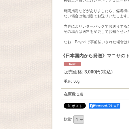
複数点お買い上げいただくと１点当た
時間指定などがありましたら、備考欄
ない場合は無指定でお送りいたします
内容によりレターパックでお送りする
その場合は送料を変更してお知らせい
なお、Paypalで事前払いされた場
《日本国内から発送》マニサの
販売価格
:
3,000円
(税込)
重み
:
50g
在庫数 1点
Facebookでシェア
数量
: