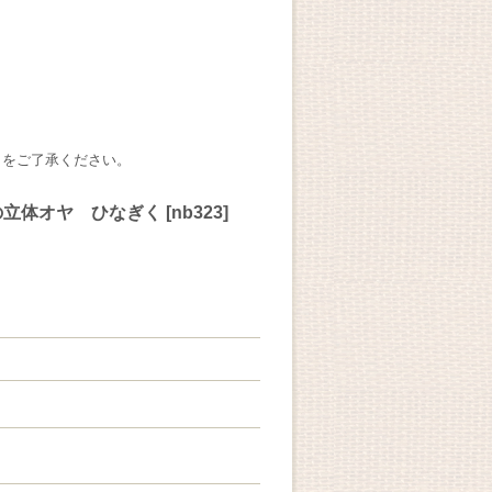
とをご了承ください。
の立体オヤ ひなぎく
[
nb323
]