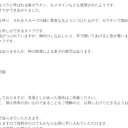
るコラと呼ばれる板ゼラチン、セメダインなども使用されたようです。
オヤができあがりました。
を作り、それをスカーフの縁に垂直なるようにつけたもので、ゼラチンで固
り外しができるタイプです。
花がつぶれていますが、糊付けしなおしたり、手で開いてあげると形が整い
ーフです。
はありませんが、時の経過による多少の疲労はあります。
可能
しておりますが、見落としがあった場合はご容赦ください。
く、個人所有の古いものであることをご理解の上、お買い上げくださるよう
で送らせていただきます。
りますので送料分だけでもかなりお得に手に入れていただけます。