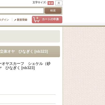
文字サイズ
:
0
カートの中身
ログイン
新規登録
立体オヤ ひなぎく
[
nb323
]
ーオヤスカーフ シェケル（砂
ヤ ひなぎく
[
nb323
]