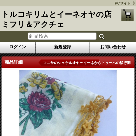
PCサイト
トルコキリムとイーネオヤの店
ミフリ＆アクチェ
ログイン
新規登録
お問い合わせ
商品詳細
マニサのシェケルオヤ〜イーネからトゥーへの移行期